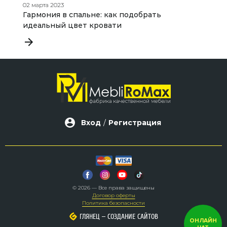
02 марта 2023
20
Гармония в спальне: как подобрать
Л
идеальный цвет кровати
Вход
/
Регистрация
© 2026 — Все права защищены
Договор оферты
Политика безопасности
–
–
ГЛЯНЕЦ
ГЛЯНЕЦ
СОЗДАНИЕ САЙТОВ
СОЗДАНИЕ САЙТОВ
ОНЛАЙН