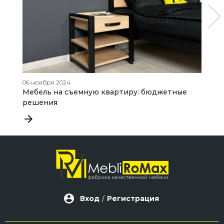
06 ноября 2024
24
Мебель на съемную квартиру: бюджетные
К
решения
ч
к
Вход
/
Регистрация