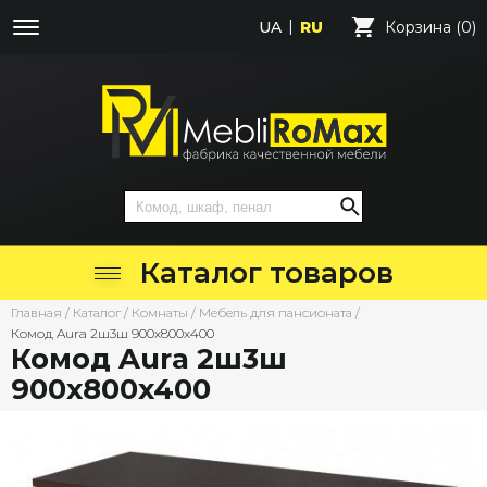
UA
RU
Корзина (0)
Каталог товаров
Главная
/
Каталог
/
Комнаты
/
Мебель для пансионата
/
Комод Aura 2ш3ш 900х800х400
Комод Aura 2ш3ш
900х800х400