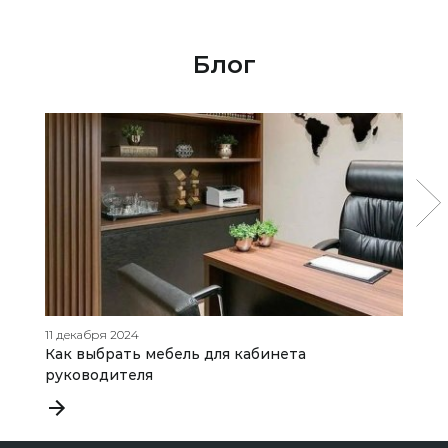
Блог
11 декабря 2024
21
Как выбрать мебель для кабинета
А
руководителя
5