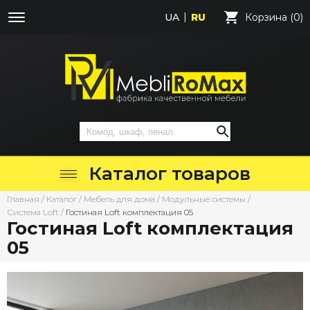
UA
RU
Корзина (0)
Каталог товаров
Главная
/
Каталог
/
Мебель для дома
/
Модульные системы
/
Система Loft
/
Гостиная Loft комплектация 05
Гостиная Loft комплектация
05