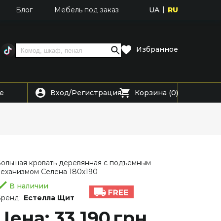
UA
RU
Блог
Мебель под заказ
Избранное
Вход
Регистрация
е
/
Корзина (0)
ольшая кровать деревянная с подъемным
еханизмом Селена 180х190
В наличии
ренд:
Естелла Щит
Цена: 33 190
грн