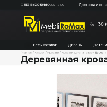
Доставка и опла
БЕЗ ВЫХОДНЫХ
9:00 - 21:00
+38 (
Весь каталог
Диваны
Детски
Главная
/
Каталог
/
Кровати
/
Кровати двуспальные
/
Деревян
Деревянная крова