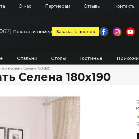
та
О нас
Партнерам
Отзывы
Контакты
0
6
7)
Показати номер
Заказать звонок
е
Спальни
Столы
Гостиные
Прихожи
ная кровать Селена 180х190
ть Селена 180х190
Б
м
Б