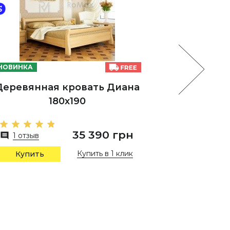
НОВИНКА
НОВИНКА
Деревянная кровать Диана
Дере
180х190
Р
35 390 грн
1 отзыв
1 отзы
Купить в 1 клик
Купить
Купи