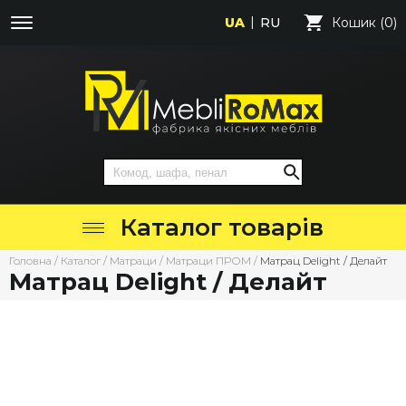
UA
RU
Кошик (0)
Каталог товарів
Головна
/
Каталог
/
Матраци
/
Матраци ПРОМ
/
Матрац Delight / Делайт
Матрац Delight / Делайт