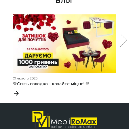
Блог
01 лютого 2025
11
💛Спіть солодко - кохайте міцно! 💛
Д