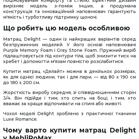
поціновувачам комфорту та стилю. Ефектний дизайн
вирізняє модель з-поміж інших, а продумана
конструкція та інноваційний наповнювач гарантують
м'якість і турботливу підтримку щоночі.
Що робить цю модель особливою
Матрац Delight — один із найкращих варіантів серед
безпружинних моделей. У його основі наповнювачі
Purple Memory Foam і Grey Stone Foam. Пружний виріб
підлаштовується під контури тіла, щоб знизити тиск на
хребет і допомогти м'язам повністю розслабитися.
Купити матрац «Делайт» можна в декількох розмірах,
як для однієї людини, так і для пари, — від 80 х 190 см
до 180 х 200 см.
Жорсткість виробу середня, зі співвідношенням сторін
3/4. Він підійде і тим, хто спить на боці, і тим, хто
вважає за краще відпочивати на спині або животі.
Чохол моделі Delight зроблено з практичної тканини
Luxe Romance.
Чому варто купити матрац Delight
у MebliRoMax