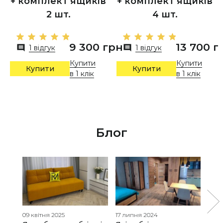
+ комплект ящиків
+ комплект ящиків
2 шт.
4 шт.
9 300 грн
13 700 г
1 відгук
1 відгук
Купити
Купити
Купити
Купити
в 1 клік
в 1 клік
Блог
09 квітня 2025
17 липня 2024
25 г