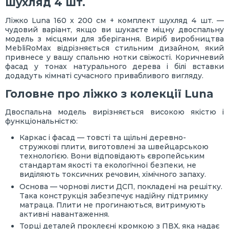
шухляд 4 шт.
Ліжко Luna 160 х 200 см + комплект шухляд 4 шт. —
чудовий варіант, якщо ви шукаєте міцну двоспальну
модель з місцями для зберігання. Виріб виробництва
MebliRoMax відрізняється стильним дизайном, який
привнесе у вашу спальню нотки свіжості. Коричневий
фасад у тонах натурального дерева і білі вставки
додадуть кімнаті сучасного привабливого вигляду.
Головне про ліжко з колекції Luna
Двоспальна модель вирізняється високою якістю і
функціональністю:
Каркас і фасад — товсті та щільні деревно-
стружкові плити, виготовлені за швейцарською
технологією. Вони відповідають європейським
стандартам якості та екологічної безпеки, не
виділяють токсичних речовин, хімічного запаху.
Основа — чорнові листи ДСП, покладені на решітку.
Така конструкція забезпечує надійну підтримку
матраца. Плити не прогинаються, витримують
активні навантаження.
Торці деталей проклеєні кромкою з ПВХ, яка надає