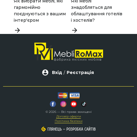
Як вибрати меблі, які
Які меблі
Мод
гармонійно
знадобляться для
офі
поєднуються з вашим
облаштування готелів
нед
інтер'єром
і хостелів?
Вхід
/
Реєстрація
© 2026 — Всі права захищені
Договір оферти
Політика безпеки
–
–
ГЛЯНЕЦЬ
ГЛЯНЕЦЬ
РОЗРОБКА САЙТІВ
РОЗРОБКА САЙТІВ