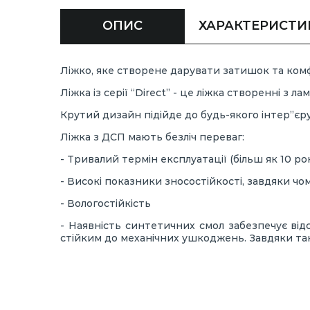
ОПИС
ХАРАКТЕРИСТИ
Ліжко, яке створене дарувати затишок та ком
Ліжка із серії “Direct” - це ліжка створенні з
Крутий дизайн підійде до будь-якого інтер”єру
Ліжка з ДСП мають безліч переваг:
- Тривалий термін експлуатації (більш як 10 рок
- Високі показники зносостійкості, завдяки чо
- Вологостійкість
- Наявність синтетичних смол забезпечує від
стійким до механічних ушкоджень. Завдяки так