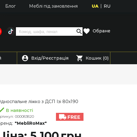
UA
RU
Блог
Меблі під замовлення
Обране
Вхід
Реєстрація
й
/
Кошик (0)
дноспальне ліжко з ДСП Ізі 80х190
В наявності
ртикул:
000083820
ренд:
"MebliRoMax"
Ціна: 5 100
грн