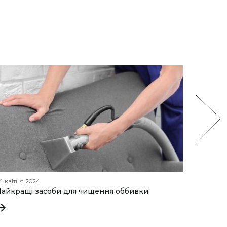
4 квітня 2024
22 лютог
айкращі засоби для чищення оббивки
Гайд з 