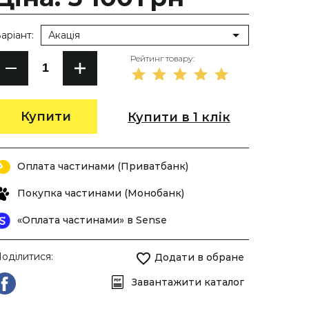
аріант:
Акація
Рейтинг товару:
Купити
Купити в 1 клік
Оплата частинами (Приватбанк)
Покупка частинами (Монобанк)
«Оплата частинами» в Sense
оділитися:
Додати в обране
Завантажити каталог