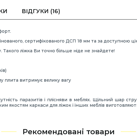
КИ
ВІДГУКИ
(16)
форт.
 ламінованого, сертифікованого ДСП 18 мм та за доступною ці
. Такого ліжка Ви точно більше ніде не знайдете!
ів)
му плита витримує велику вагу
сутність паразитів і плісняви в меблях. Щільний шар стр
им якостям каркаси для ліжок і інших меблів виготовляють
Рекомендовані товари