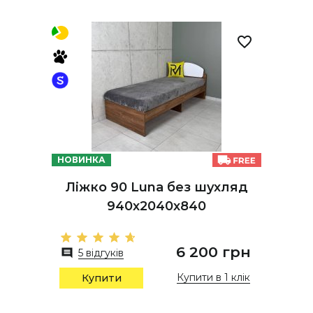
НОВИНКА
Ліжко 90 Luna без шухляд
940х2040х840
6 200 грн
5 відгуків
Купити в 1 клік
Купити