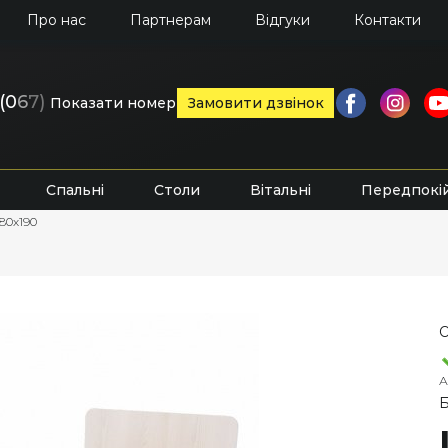
Про нас
Партнерам
Відгуки
Контакти
(0
6
7)
Показати номер
Замовити дзвінок
Спальні
Столи
Вітальні
Передпокі
 80х190
О
А
Б