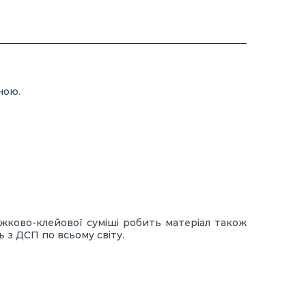
ною.
ужково-клейової суміші робить матеріал також
 з ДСП по всьому світу.