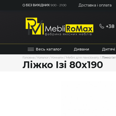
Доставка і оплата
БЕЗ ВИХІДНИХ
9:00 - 21:00
+38 
Весь каталог
Дивани
Дитячі
Головна
/
Каталог
/
Кімнати
/
Меблі для пансіонату
/
Ліжко Ізі
Ліжко Ізі 80х190