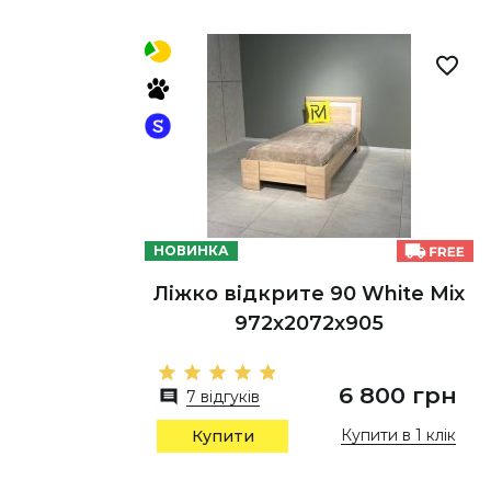
НОВИНКА
Ліжко відкрите 90 White Mix
972х2072х905
6 800 грн
7 відгуків
Купити в 1 клік
Купити