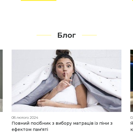
Блог
08 лютого 2024
0
Повний посібник з вибору матраців із піни з
Я
ефектом пам'яті
к