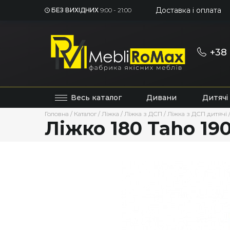
Доставка і оплата
БЕЗ ВИХІДНИХ
9:00 - 21:00
+38 
Весь каталог
Дивани
Дитячі
Головна
/
Каталог
/
Ліжка
/
Ліжка з ДСП
/
Ліжка з ДСП дитячі
Ліжко 180 Taho 19