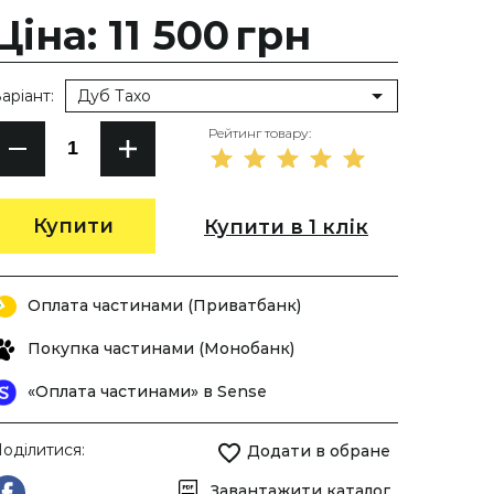
Ціна: 11 500
грн
аріант:
Дуб Тахо
Рейтинг товару:
Купити
Купити в 1 клік
Оплата частинами (Приватбанк)
Покупка частинами (Монобанк)
«Оплата частинами» в Sense
оділитися:
Додати в обране
Завантажити каталог