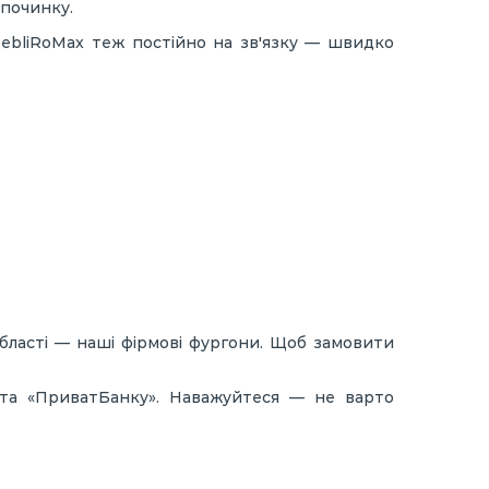
дпочинку.
MebliRoMax теж постійно на зв'язку — швидко
бласті — наші фірмові фургони. Щоб замовити
» та «ПриватБанку». Наважуйтеся — не варто