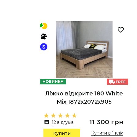
НОВИНКА
Ліжко відкрите 180 White
Mix 1872х2072х905
11 300 грн
12 відгуків
Купити в 1 клік
Купити