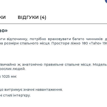
КИ
ВІДГУКИ
(4)
ho»
ти відпочинку, потрібно враховувати багато чинників: ди
у на розміри спального місця. Просторе ліжко 180 «Taho» 
вичайно ж, анатомічно правильне спальне місце. Модель 
рослих людей.
х 1025 мм:
що витримує значні навантаження.
 стилі інтер'єру.