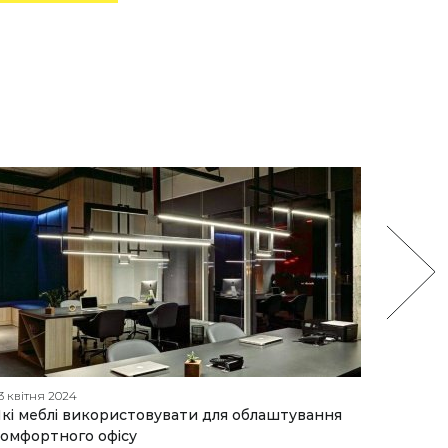
3 квітня 2024
04 грудн
кі меблі використовувати для облаштування
Створе
омфортного офісу
обирає