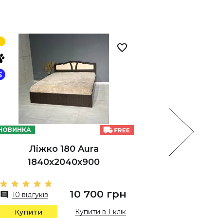
НОВИНКА
НОВИНКА
Ліжко 180 Aura
Л
1840х2040х900
1
10 700 грн
10 відгуків
10 від
Купити в 1 клік
Купити
Купи