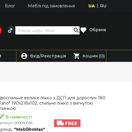
UA
RU
Блог
Меблі під замовлення
Обране
Вхід
Реєстрація
й
/
Кошик (0)
воспальне велике ліжко з ДСП для дорослих 180
Taho" 190х218х102, стильне ліжко з вигнутою
спинкою
В наявності
ртикул:
000050095
ренд:
"MebliRoMax"