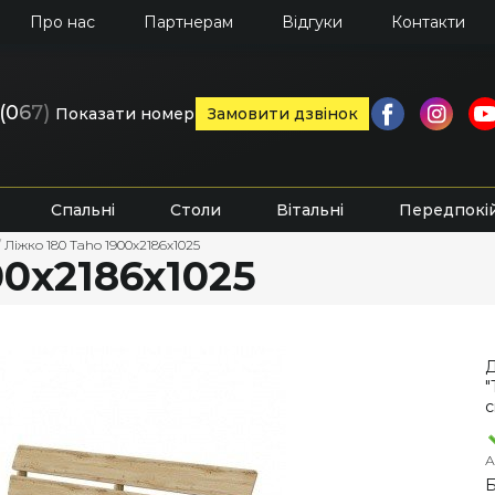
Про нас
Партнерам
Відгуки
Контакти
(0
6
7)
Показати номер
Замовити дзвінок
Спальні
Столи
Вітальні
Передпокі
/
Ліжко 180 Taho 1900х2186х1025
00х2186х1025
Д
"
А
Б