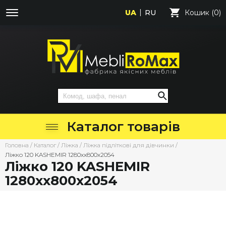
UA
RU
Кошик (0)
Каталог товарів
Головна
/
Каталог
/
Ліжка
/
Ліжка підліткові для дівчинки
/
Ліжко 120 KASHEMIR 1280хх800х2054
Ліжко 120 KASHEMIR
1280хх800х2054