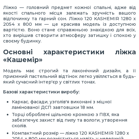
Ліжко — головний предмет кожної спальні, адже від
якості спального місця залежать зручність вашого
відпочинку та гарний сон. Ліжко 120 KASHEMIR 1280 х
2054 х 800 мм — це красива модель із доступною
вартістю. Воно стане справжньою знахідкою для всіх,
хто вирішив створити атмосферу затишку і спокою у
своєму будинку.
Основні характеристики ліжка
«Кашемір»
Модель має строгий та лаконічний дизайн, а її
приємний пастельний відтінок легко увіллється в будь-
який сучасний інтер'єр у світлих тонах.
Базові характеристики виробу:
Каркас, фасади, узголів'я виконані з міцної
ламінованої ДСП завтовшки 18 мм.
Торці оброблені щільною кромкою з ПВХ, яка
забезпечує захист від пилу та вологи, утворення
сколів.
Компактний розмір — ліжко 120 KASHEMIR 1280 х
2054 х 800 мм розміститься навіть у невеликій