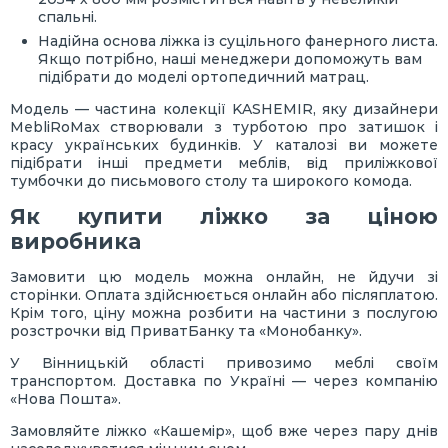
спальні.
Надійна основа ліжка із суцільного фанерного листа.
Якщо потрібно, наші менеджери допоможуть вам
підібрати до моделі ортопедичний матрац.
Модель — частина колекції KASHEMIR, яку дизайнери
MebliRoMax створювали з турботою про затишок і
красу українських будинків. У каталозі ви можете
підібрати інші предмети меблів, від приліжкової
тумбочки до письмового столу та широкого комода.
Як купити ліжко за ціною
виробника
Замовити цю модель можна онлайн, не йдучи зі
сторінки. Оплата здійснюється онлайн або післяплатою.
Крім того, ціну можна розбити на частини з послугою
розстрочки від ПриватБанку та «Монобанку».
У Вінницькій області привозимо меблі своїм
транспортом. Доставка по Україні — через компанію
«Нова Пошта».
Замовляйте ліжко «Кашемір», щоб вже через пару днів