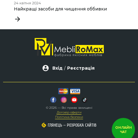
24 квітня 2024
25
Найкращі засоби для чищення оббивки
Я
Вхід
/
Реєстрація
© 2026 — Всі права захищені
Договір оферти
Політика безпеки
–
–
ГЛЯНЕЦЬ
ГЛЯНЕЦЬ
РОЗРОБКА САЙТІВ
РОЗРОБКА САЙТІВ
ОНЛАЙН
ЧАТ