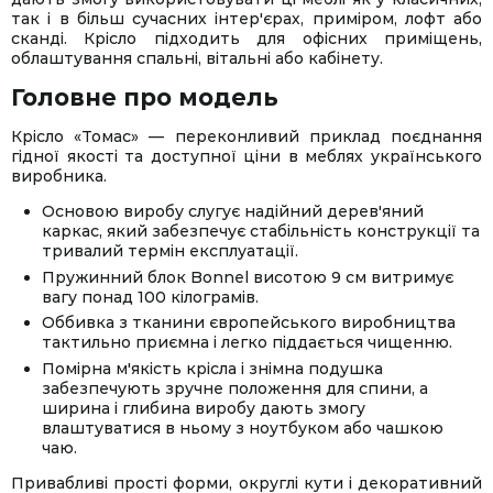
так і в більш сучасних інтер'єрах, приміром, лофт або
сканді. Крісло підходить для офісних приміщень,
облаштування спальні, вітальні або кабінету.
Головне про модель
Крісло «Томас» — переконливий приклад поєднання
гідної якості та доступної ціни в меблях українського
виробника.
Основою виробу слугує надійний дерев'яний
каркас, який забезпечує стабільність конструкції та
тривалий термін експлуатації.
Пружинний блок Bonnel висотою 9 см витримує
вагу понад 100 кілограмів.
Оббивка з тканини європейського виробництва
тактильно приємна і легко піддається чищенню.
Помірна м'якість крісла і знімна подушка
забезпечують зручне положення для спини, а
ширина і глибина виробу дають змогу
влаштуватися в ньому з ноутбуком або чашкою
чаю.
Привабливі прості форми, округлі кути і декоративний