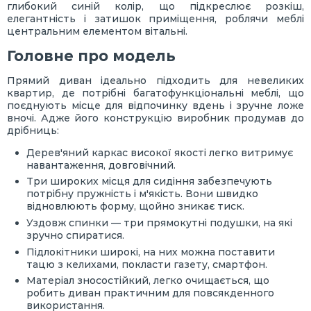
глибокий синій колір, що підкреслює розкіш,
елегантність і затишок приміщення, роблячи меблі
центральним елементом вітальні.
Головне про модель
Прямий диван ідеально підходить для невеликих
квартир, де потрібні багатофункціональні меблі, що
поєднують місце для відпочинку вдень і зручне ложе
вночі. Адже його конструкцію виробник продумав до
дрібниць:
Дерев'яний каркас високої якості легко витримує
навантаження, довговічний.
Три широких місця для сидіння забезпечують
потрібну пружність і м'якість. Вони швидко
відновлюють форму, щойно зникає тиск.
Уздовж спинки — три прямокутні подушки, на які
зручно спиратися.
Підлокітники широкі, на них можна поставити
тацю з келихами, покласти газету, смартфон.
Матеріал зносостійкий, легко очищається, що
робить диван практичним для повсякденного
використання.