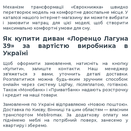
Механізм трансформації «Єврокнижка» швидко
перетворює модель на комфортне двоспальне місце. У
каталозі нашого інтернет-магазину ви можете вибрати
і замовити матрац для цієї моделі, щоб створити
максимально комфортні умови для сну.
Як купити диван «Лоренцо Лагуна
39» за вартістю виробника в
Україні
Щоб оформити замовлення, натисніть на кнопку
«Купити», залиште контакти. Наш менеджер
зв'яжеться з вами, уточнить деталі доставки.
Розплатитися можна будь-яким зручним способом:
онлайн через систему LiqPay, післяплатою, готівкою.
Також «Монобанк» і «Приватбанк» надають розстрочку
і кредит на наші товари.
Замовлення по Україні відправляємо «Новою поштою».
Доставка по Києву, Вінниці та цим областям — власним
транспортом Mebliromax. За додаткову оплату ми
піднімемо меблі на потрібний поверх, занесемо у
квартиру і зберемо.