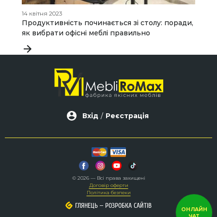
14 квітня 2023
04
Продуктивність починається зі столу: поради,
Д
як вибрати офісні меблі правильно
с
Вхід
/
Реєстрація
© 2026 — Всі права захищені
Договір оферти
Політика безпеки
–
–
ГЛЯНЕЦЬ
ГЛЯНЕЦЬ
РОЗРОБКА САЙТІВ
РОЗРОБКА САЙТІВ
ОНЛАЙН
ЧАТ