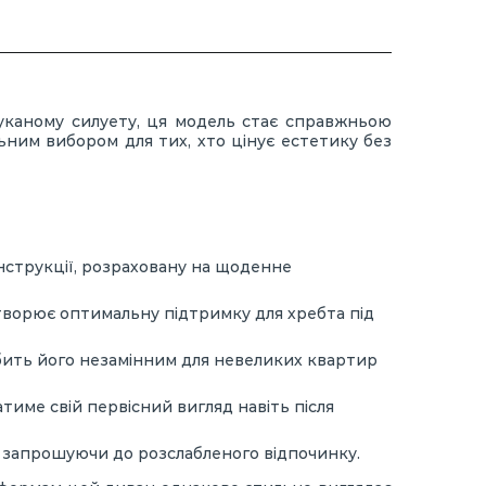
шуканому силуету, ця модель стає справжньою
льним вибором для тих, хто цінує естетику без
нструкції, розраховану на щоденне
творює оптимальну підтримку для хребта під
бить його незамінним для невеликих квартир
тиме свій первісний вигляд навіть після
 запрошуючи до розслабленого відпочинку.