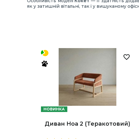
Особливість моделі
Кокет
— її здатність дода
як у затишній вітальні, так і у вишуканому офіс
НОВИНКА
Диван Ноа 2 (Теракотовий)