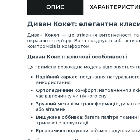
ОПИС
ХАРАКТЕРИСТИ
Диван Кокет: елегантна клас
Диван
Кокет
— це втілення витонченості та 
окрасою інтер’єру. Вона поєднує в собі легкі
компромісів із комфортом.
Диван Кокет: ключові особливості
Ця тримісна розкладна модель відрізняється 
Надійний каркас:
поєднання натурального 
використання.
Ортопедичний комфорт:
наповнення з які
час відпочинку чи нічного сну.
Зручний механізм трансформації:
диван ле
або віталень.
Вишукана оббивка:
багата палітра тканин 
тривалої експлуатації.
Ергономічні подушки:
об'ємні подушки спи