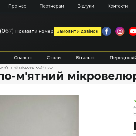
Про нас
Партнерам
Відгуки
Контакти
(0
6
7)
Показати номер
Замовити дзвінок
Спальні
Столи
Вітальні
Передпокі
ло-м'ятний мікровелюр)+ пуф
тло-м'ятний мікровелю
А
Б