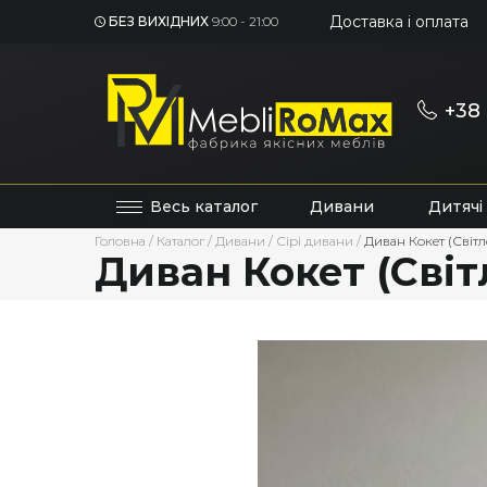
Доставка і оплата
БЕЗ ВИХІДНИХ
9:00 - 21:00
+38 
Весь каталог
Дивани
Дитячі
Головна
/
Каталог
/
Дивани
/
Сірі дивани
/
Диван Кокет (Світ
Диван Кокет (Сві