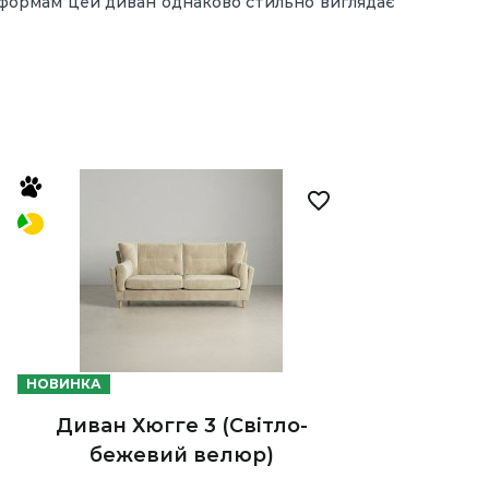
м формам цей диван однаково стильно виглядає
НОВИНКА
Диван Хюгге 3 (Світло-
бежевий велюр)