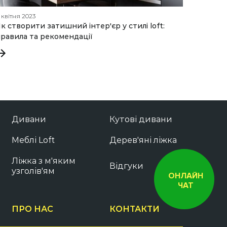
1 квітня 2023
05 липня
к створити затишний інтер'єр у стилі loft:
Як виб
равила та рекомендації
прослу
Дивани
Кутові дивани
Меблі Loft
Дерев'яні ліжка
Ліжка з м'яким
Відгуки
узголів'ям
ОНЛАЙН
ЧАТ
ПРО НАС
КОНТАКТИ