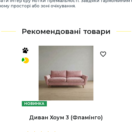
вати інтер’єру нотки преміальності. Завдяки гармонійни
ному просторі або зоні очікування.
Рекомендовані товари
НОВИНКА
Диван Хоум 3 (Фламінго)