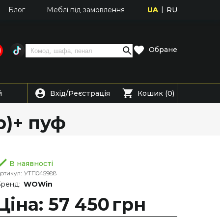
UA
RU
Блог
Меблі під замовлення
Обране
Вхід
Реєстрація
й
/
Кошик (0)
р)+ пуф
В наявності
ртикул:
УТП045988
ренд:
WOWin
Ціна: 57 450
грн