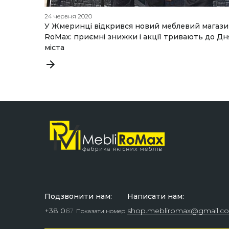
24 червня 2020
У Жмеринці відкрився новий меблевий магаз
RoMax: приємні знижки і акції тривають до Дн
міста
Подзвонити нам:
Написати нам:
+38 0
6
7
shop.mebliromax@gmail.c
Показати номер