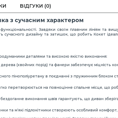
КИ
ВІДГУКИ
(0)
ика з сучасним характером
функціональності. Завдяки своїм плавним лініям та ви
сть сучасного дизайну та затишок, що робить Кокет ідеа
продуманими деталями та високою якістю виконання:
дерева (хвойних порід) та фанери забезпечує міцність ко
сного пінополіуретану в поєднанні з пружинним блоком с
гко перетворюється на повноцінне спальне місце, що ро
і бездоганне виконання швів гарантують, що диван зберіга
нки та м’які підлокітники створюють особливий комфорт,