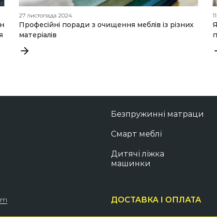
27 листопада 2024
1
ин
Професійні поради з очищення меблів із різних
Я
я
матеріалів
п
Безпружинні матраци
Смарт меблі
Дитячі ліжка
машинки
om
ДОСТАВКА І ОПЛАТА