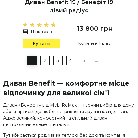
Диван Benefit 19 / Бенефіт 19
лівий радіус
13 800 грн
11 відгуків
Купити
Купити в 1 клік
1
2
3
4
5
…
Диван Benefit — комфортне місце
відпочинку для великої сім’ї
Диван «Бенефіт» від MebliRoMax — гарний вибір для дому
або квартири, де люблять тривалі та зручні посиденьки.
Адже великий, комфортний та стильний диван —
центральний елемент вітальні.
Тут збирається родина за теплою бесідою та компанія