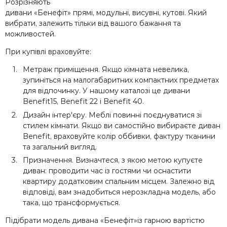
Розрізняють
дивани «Бенефіт» прямі, модульні, висувні, кутові. Який
вибрати, залежить тільки від вашого бажання та
можливостей.
При купівлі враховуйте:
Метраж приміщення. Якщо кімната невелика,
зупиніться на малогабаритних компактних предметах
для відпочинку. У нашому каталозі це дивани
Benefit15, Benefit 22 і Benefit 40.
Дизайн інтер'єру. Меблі повинні поєднуватися зі
стилем кімнати. Якщо ви самостійно вибираєте диван
Benefit, враховуйте колір оббивки, фактуру тканини
та загальний вигляд.
Призначення. Визначтеся, з якою метою купуєте
диван: проводити час із гостями чи оснастити
квартиру додатковим спальним місцем. Залежно від
відповіді, вам знадобиться нерозкладна модель, або
така, що трансформується.
Підібрати модель дивана «Бенефіт»із гарною вартістю