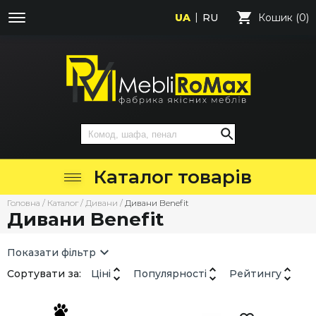
UA
RU
Кошик (0)
Каталог товарів
Головна
/
Каталог
/
Дивани
/
Дивани Benefit
Дивани Benefit
Показати фільтр
Сортувати за:
Ціні
Популярності
Рейтингу