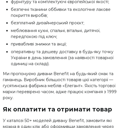
фурнітуру та комплектуючі європейської якості;
безпечні тканини оббивки та екологічне лакове
покриття виробів;
безплатний дизайнерський проєкт;
меблювання кухні, спальні, вітальні, дитячої,
передпокою під ключ;
привабливі знижки та акції;
оперативну та дешеву доставку в будь-яку точку
України в день замовлення (за наявності товарної
одиниці на складі).
Ми пропонуємо дивани Benefit на будь-який смак та
гаманець. Виробник більшості товарів цієї категорії —
гусятинська фабрика меблів «Елегант». Якість торгової
марки перевірено часом, адже працює компанія з 1999
року.
Як оплатити та отримати товар
У каталозі 50+ моделей дивану Benefit, замовити які
можна в один клік або оформивши замовлення через