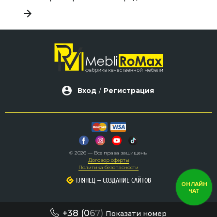
п
Вход
/
Регистрация
© 2026 — Все права защищены
Договор оферты
Политика безопасности
–
–
ГЛЯНЕЦ
ГЛЯНЕЦ
СОЗДАНИЕ САЙТОВ
СОЗДАНИЕ САЙТОВ
ОНЛАЙН
ЧАТ
+38 (0
6
7)
Показати номер