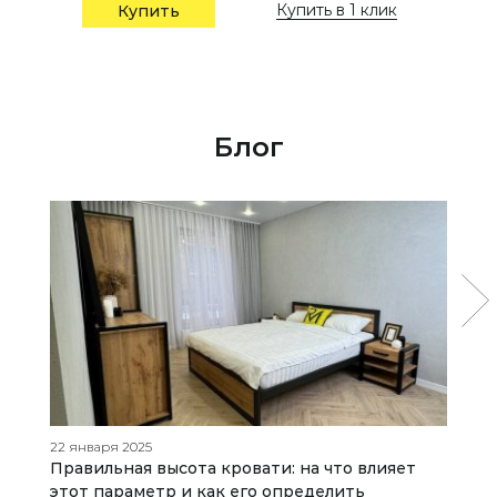
Купить в 1 клик
Купить
Блог
22 января 2025
17
Правильная высота кровати: на что влияет
К
этот параметр и как его определить
р