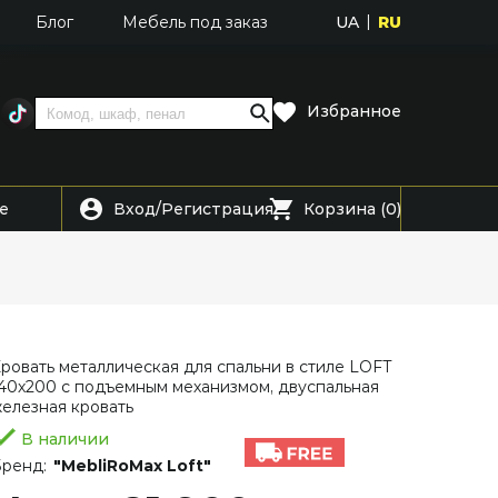
UA
RU
Блог
Мебель под заказ
Избранное
Вход
Регистрация
е
/
Корзина (0)
ровать металлическая для спальни в стиле LOFT
40х200 с подъемным механизмом, двуспальная
елезная кровать
В наличии
ренд:
"MebliRoMax Loft"