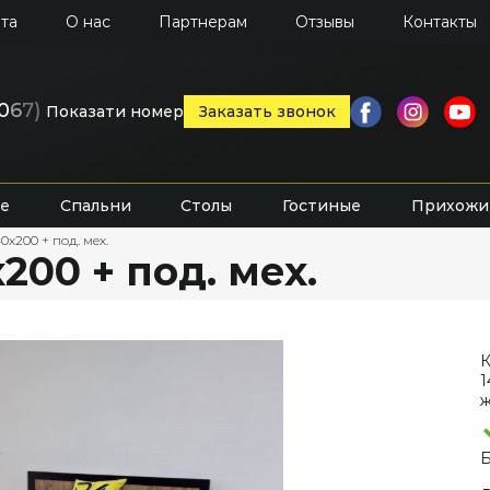
та
О нас
Партнерам
Отзывы
Контакты
0
6
7)
Показати номер
Заказать звонок
е
Спальни
Столы
Гостиные
Прихожи
0х200 + под. мех.
200 + под. мех.
К
1
ж
Б