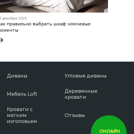
6 декабря 2023
14 сентя
ак правильно выбрать шкаф: ключевые
Что зн
моменты
кому п
Диваны
Угловые диваны
Деревянные
Мебель Loft
кровати
Кровати с
мягким
Отзывы
изголовьем
ОНЛАЙН