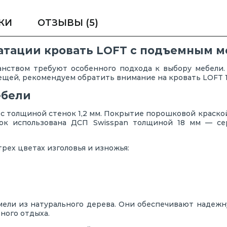
КИ
ОТЗЫВЫ
(5)
уатации кровать LOFT с подъемным 
нством требуют особенного подхода к выбору мебели
 вещей, рекомендуем обратить внимание на кровать LOFT 
ебели
 с толщиной стенок 1,2 мм. Покрытие порошковой краск
вок использована ДСП Swisspan толщиной 18 мм — с
рех цветах изголовья и изножья:
мели из натурального дерева. Они обеспечивают надежн
ного отдыха.