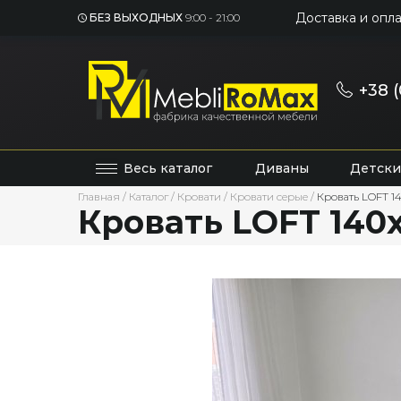
Доставка и опла
БЕЗ ВЫХОДНЫХ
9:00 - 21:00
+38 (
Весь каталог
Диваны
Детски
Главная
/
Каталог
/
Кровати
/
Кровати серые
/
Кровать LOFT 14
Кровать LOFT 140х