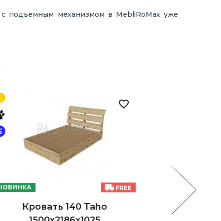
0 с подъемным механизмом в MebliRoMax уже
НОВИНКА
НОВИНКА
Кровать 140 Taho
Кров
1500х2186х1025
ящик