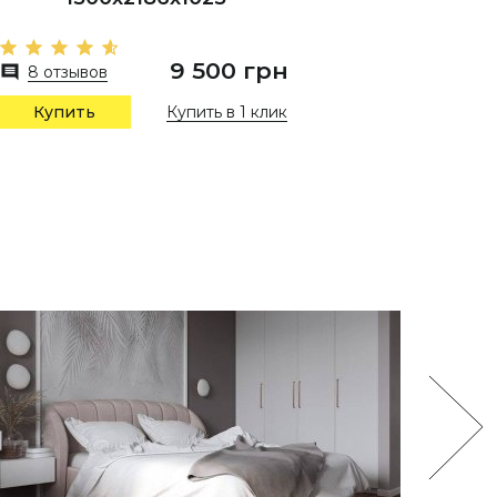
9 500 грн
8 отзывов
9 отз
Купить в 1 клик
Купить
Купи