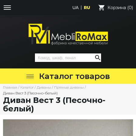
UA
RU
Корзина (0)
Каталог товаров
Главная
/
Каталог
/
Диваны
/
Прямые диваны
/
Диван Вест 3 (Песочно-белый)
Диван Вест 3 (Песочно-
белый)