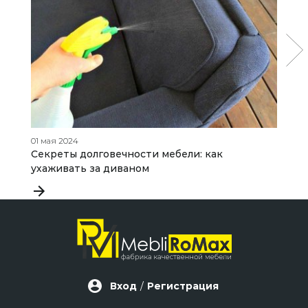
01 мая 2024
21
Секреты долговечности мебели: как
К
ухаживать за диваном
п
Вход
/
Регистрация