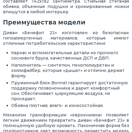
составляет 142х192 сантиметра. Стильная стеганая
обивка, объемные подушки и хромированные ножки
впишутся в любой интерьер.
Преимущества модели
Диван «Бенефит 23» изготовлен из безопасных
гипоаллергенных материалов, которые имеют
отличные потребительские характеристики:
Каркас и вспомогательные детали из прочного
соснового бруса, качественных ДСП и ДВП.
Наполнитель — синтепон, пенополиуретан и
холлофайбер, которые «дышат» и отлично держат
форму.
Пружинный блок Bonnel гарантирует достаточную
поддержку позвоночника и дарит комфортный
сон. Обеспечивает циркуляцию воздуха, не
проседает.
Обивка плотная, влаго- и износостойкая.
Механизм трансформации «еврокнижка» позволяет
легким движением превратить диван «Бенефит 23» в
полноценную удобную кровать. Лаконичная форма без
подлокотников дает возможность разместить модель