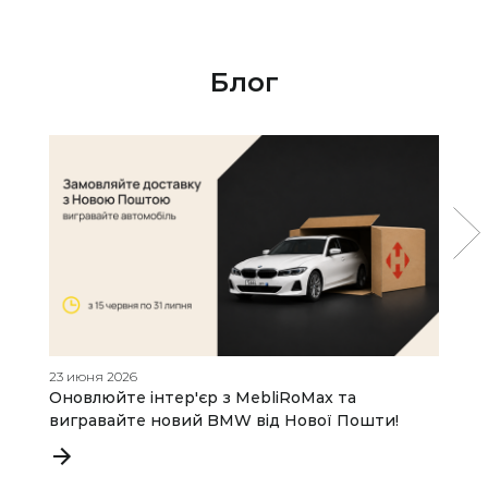
Блог
23 июня 2026
01
Оновлюйте інтер'єр з MebliRoMax та

вигравайте новий BMW від Нової Пошти!