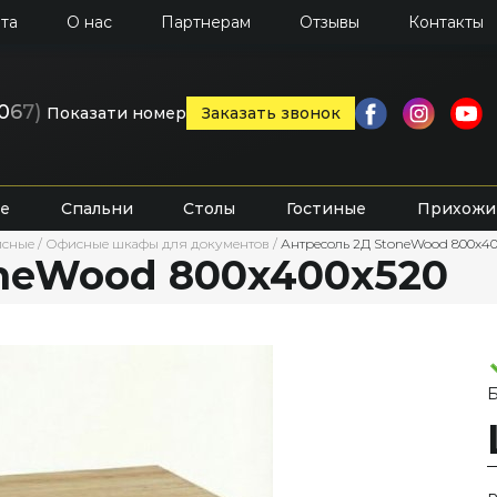
та
О нас
Партнерам
Отзывы
Контакты
0
6
7)
Показати номер
Заказать звонок
е
Спальни
Столы
Гостиные
Прихожи
исные
/
Офисные шкафы для документов
/
Антресоль 2Д StoneWood 800х4
neWood 800х400х520
Б