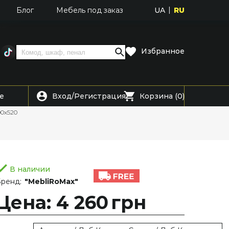
UA
RU
Блог
Мебель под заказ
Избранное
Вход
Регистрация
е
/
Корзина (0)
00х520
В наличии
ренд:
"MebliRoMax"
Цена: 4 260
грн