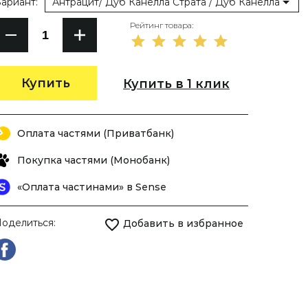
ариант:
Антрацит/ Дуб Канелла Страта / Дуб Канелла Нату
Рейтинг товара:
Купить
Купить в 1 клик
Оплата частями (Приватбанк)
Покупка частями (Монобанк)
«Оплата частинами» в Sense
оделиться:
Добавить в избранное