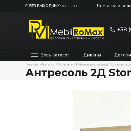
Доставка и опла
БЕЗ ВЫХОДНЫХ
9:00 - 21:00
+38 (
Весь каталог
Диваны
Детски
Главная
/
Каталог
/
Комнаты
/
Мебель для офиса
/
Шкафы оф
Антресоль 2Д Sto