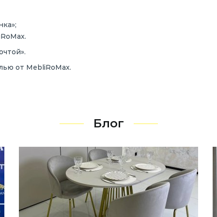
нка»;
iRoMax.
очтой».
лью от MebliRoMax.
Блог