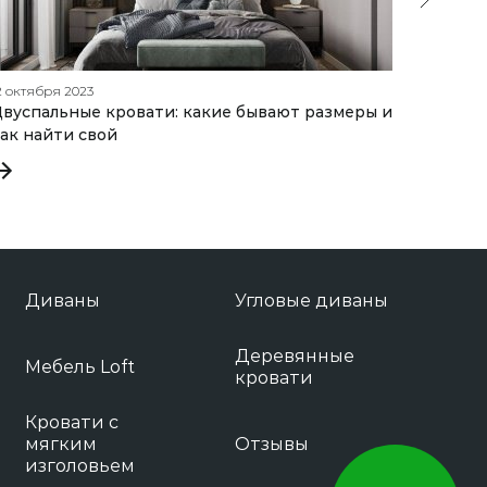
2 октября 2023
19 сентяб
вуспальные кровати: какие бывают размеры и
Как пр
ак найти свой
механи
Диваны
Угловые диваны
Деревянные
Мебель Loft
кровати
Кровати с
мягким
Отзывы
изголовьем