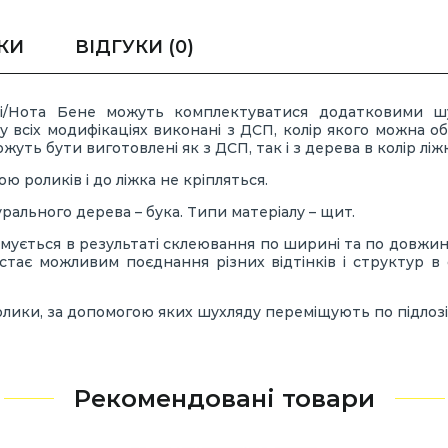
КИ
ВІДГУКИ
(0)
/Нота Бене можуть комплектуватися додатковими шух
 всіх модифікаціях виконані з ДСП, колір якого можна о
уть бути виготовлені як з ДСП, так і з дерева в колір ліж
 роликів і до ліжка не кріпляться.
рального дерева – бука. Типи матеріалу – щит.
ується в результаті склеювання по ширині та по довжині 
стає можливим поєднання різних відтінків і структур в
лики, за допомогою яких шухляду переміщують по підлозі
Рекомендовані товари