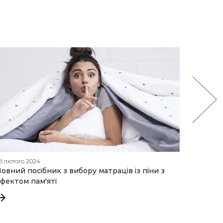
8 лютого 2024
06 берез
овний посібник з вибору матраців із піни з
Затишо
фектом пам'яті
для сн
відпоч