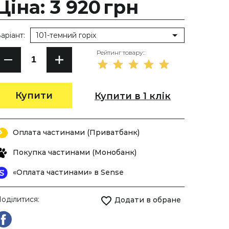
Ціна: 3 920
грн
аріант:
101-темний горіх
Рейтинг товару:
Купити
Купити в 1 клік
Оплата частинами (Приватбанк)
Покупка частинами (Монобанк)
«Оплата частинами» в Sense
оділитися:
Додати в обране