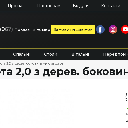
Про нас
Партнерам
Відгуки
Контакти
(0
6
7)
Показати номер
Замовити дзвінок
Спальні
Столи
Вітальні
Передпокі
та 2,0 з дерев. боковинами стандарт
та 2,0 з дерев. боков
Д
2
А
Б