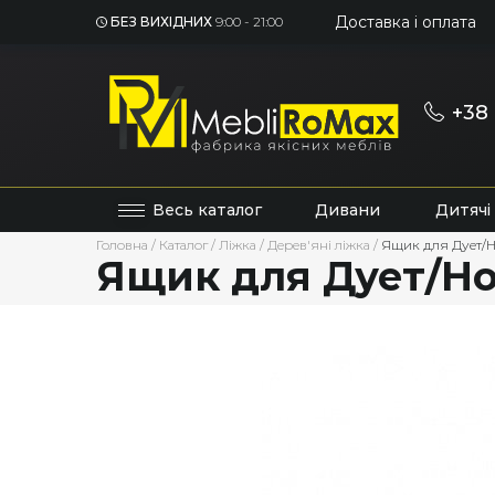
Доставка і оплата
БЕЗ ВИХІДНИХ
9:00 - 21:00
+38 
Весь каталог
Дивани
Дитячі
Головна
/
Каталог
/
Ліжка
/
Дерев'яні ліжка
/
Ящик для Дует/Но
Ящик для Дует/Но