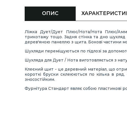
ОПИС
ХАРАКТЕРИСТИ
Ліжка Дует/Дует Плюс/Нота/Нота Плюс/Аммі
трикотажу тощо. Задня стінка та дно шухляд у
дерев'яною панеллю з щита. Бокові частини мож
Шухляди переміщуються по підлозі за допомогою
Шухляда для Дует / Нота виготовляється з нату
Клеєний щит - це деревний матеріал, що отрим
короткі бруски склеюються по кілька в ряд, 
зносостійким.
Фурнітура Стандарт являє собою пластикові ро