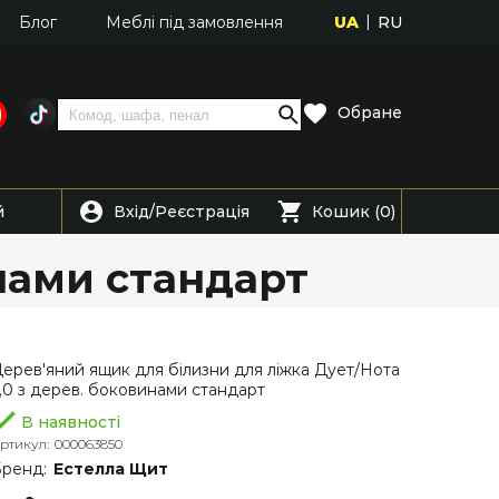
UA
RU
Блог
Меблі під замовлення
Обране
Вхід
Реєстрація
й
/
Кошик (0)
инами стандарт
ерев'яний ящик для білизни для ліжка Дует/Нота
,0 з дерев. боковинами стандарт
В наявності
ртикул:
000063850
ренд:
Естелла Щит