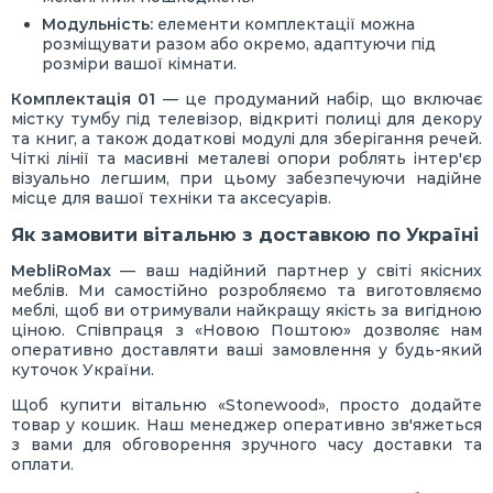
Модульність:
елементи комплектації можна
розміщувати разом або окремо, адаптуючи під
розміри вашої кімнати.
Комплектація 01
— це продуманий набір, що включає
містку тумбу під телевізор, відкриті полиці для декору
та книг, а також додаткові модулі для зберігання речей.
Чіткі лінії та масивні металеві опори роблять інтер'єр
візуально легшим, при цьому забезпечуючи надійне
місце для вашої техніки та аксесуарів.
Як замовити вітальню з доставкою по Україні
MebliRoMax
— ваш надійний партнер у світі якісних
меблів. Ми самостійно розробляємо та виготовляємо
меблі, щоб ви отримували найкращу якість за вигідною
ціною. Співпраця з «Новою Поштою» дозволяє нам
оперативно доставляти ваші замовлення у будь-який
куточок України.
Щоб купити вітальню «Stonewood», просто додайте
товар у кошик. Наш менеджер оперативно зв'яжеться
з вами для обговорення зручного часу доставки та
оплати.