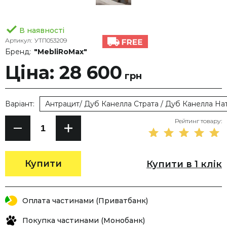
В наявності
Артикул:
УТП053209
Бренд:
"MebliRoMax"
Ціна: 28 600
грн
Варіант:
Антрацит/ Дуб Канелла Страта / Дуб Канелла Нат
Рейтинг товару:
Купити
Купити в 1 клік
Оплата частинами (Приватбанк)
Покупка частинами (Монобанк)