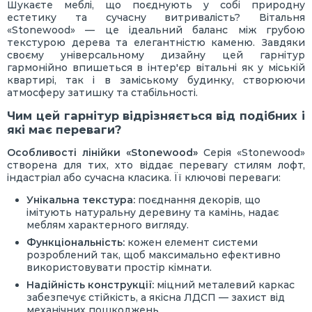
Шукаєте меблі, що поєднують у собі природну
естетику та сучасну витривалість? Вітальня
«Stonewood» — це ідеальний баланс між грубою
текстурою дерева та елегантністю каменю. Завдяки
своєму універсальному дизайну цей гарнітур
гармонійно впишеться в інтер'єр вітальні як у міській
квартирі, так і в заміському будинку, створюючи
атмосферу затишку та стабільності.
Чим цей гарнітур відрізняється від подібних і
які має переваги?
Особливості лінійки «Stonewood»
Серія «Stonewood»
створена для тих, хто віддає перевагу стилям лофт,
індастріал або сучасна класика. Її ключові переваги:
Унікальна текстура:
поєднання декорів, що
імітують натуральну деревину та камінь, надає
меблям характерного вигляду.
Функціональність:
кожен елемент системи
розроблений так, щоб максимально ефективно
використовувати простір кімнати.
Надійність конструкції:
міцний металевий каркас
забезпечує стійкість, а якісна ЛДСП — захист від
механічних пошкоджень.