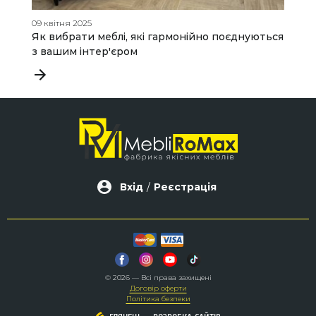
09 квітня 2025
04
Як вибрати меблі, які гармонійно поєднуються
Я
з вашим інтер'єром
п
д
Вхід
/
Реєстрація
© 2026 — Всі права захищені
Договір оферти
Політика безпеки