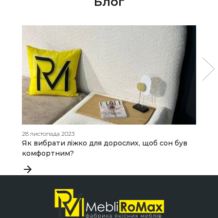
Блог
28 листопада 2023
21
Як вибрати ліжко для дорослих, щоб сон був
А
комфортним?
о