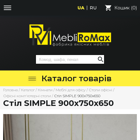
UA
RU
Кошик (0)
Каталог товарів
Головна
/
Каталог
/
Кімнати
/
Меблі для офісу
/
Столи офісні
/
Офісні комп'ютерні столи
/
Стіл SIMPLE 900х750х650
Стіл SIMPLE 900х750х650