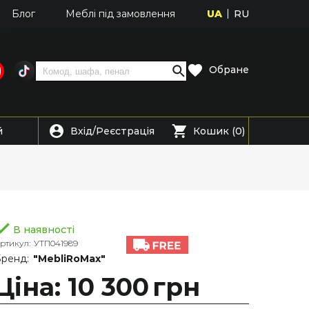
UA
RU
Блог
Меблі під замовлення
Обране
Вхід
Реєстрація
й
/
Кошик (0)
В наявності
ртикул:
УТП041989
ренд:
"MebliRoMax"
Ціна: 10 300
грн