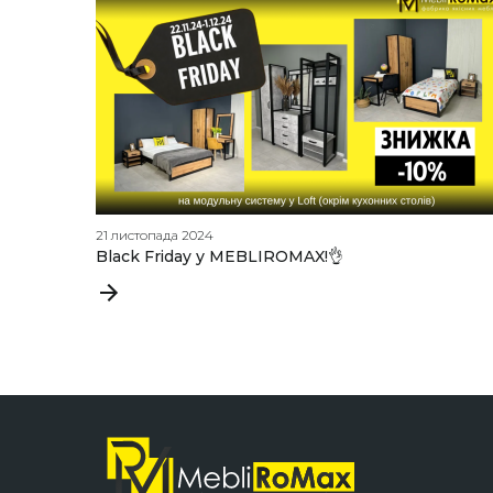
21 листопада 2024
Black Friday у MEBLIROMAX!👌