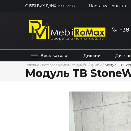
Доставка і оплата
БЕЗ ВИХІДНИХ
9:00 - 21:00
+38 
Весь каталог
Дивани
Дитячі
Головна
/
Каталог
/
Комоди та тумби
/
Тумби
/
Модуль ТВ Sto
Модуль ТВ StoneW