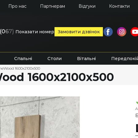
Про нас
Партнерам
Відгуки
Контакти
(0
6
7)
Показати номер
Замовити дзвінок
Спальні
Столи
Вітальні
Передпокі
neWood 1600х2100х500
ood 1600х2100х500
А
Б