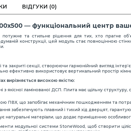
КИ
ВІДГУКИ
(0)
00х500 — функціональний центр вашо
потужне та стильне рішення для тих, хто прагне об’
одуманій конструкції, цей модуль стає повноцінною стінк
и.
і та закриті секції, створюючи гармонійний вигляд інтер’
ально ефективно використовує вертикальний простір кімн
x вирізняється високою якістю:
і з якісної ламінованої ДСП. Плита має щільну структуру,
кою ПВХ, що запобігає механічним пошкодженням та потр
ання забезпечують плавний і тихий хід дверцят, гарантую
ує натуральні матеріали, що додає приміщенню особливого
менти модульної системи StoneWood, щоб створити цілісн