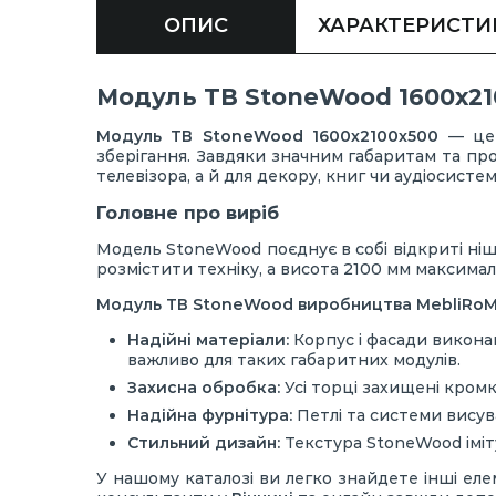
ОПИС
ХАРАКТЕРИСТИ
Модуль ТВ StoneWood 1600х21
Модуль ТВ StoneWood 1600х2100х500
— це 
зберігання. Завдяки значним габаритам та пр
телевізора, а й для декору, книг чи аудіосистем
Головне про виріб
Модель StoneWood поєднує в собі відкриті ніш
розмістити техніку, а висота 2100 мм максим
Модуль ТВ StoneWood виробництва MebliRoMa
Надійні матеріали:
Корпус і фасади виконан
важливо для таких габаритних модулів.
Захисна обробка:
Усі торці захищені кром
Надійна фурнітура:
Петлі та системи висув
Стильний дизайн:
Текстура StoneWood іміт
У нашому каталозі ви легко знайдете інші еле