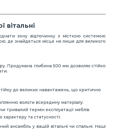
ї вітальні
єднати зону відпочинку з місткою системою
ою, де знайдеться місце не лише для великого
єру. Продумана глибина 500 мм дозволяє стійко
ати.
 стійку до великих навантажень, що критично
аплянню вологи всередину матеріалу.
чи тривалий термін експлуатації меблів.
 характеру та статусності.
ий ансамбль у вашій вітальні чи спальні. Наші