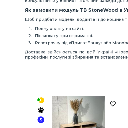
консультанти у
Вінниці
та онлайн завжди допо
Як замовити модуль ТВ StoneWood в У
Щоб придбати модель, додайте її до кошика та
Повну оплату на сайті.
Післяплату при отриманні.
Розстрочку від «ПриватБанку» або Monob
Доставка здійснюється по всій Україні «Н
професійні послуги зі збирання та встановленн