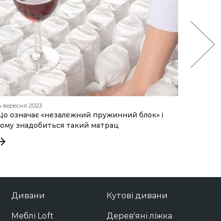
4 вересня 2023
13 червн
о означає «незалежний пружинний блок» і
Як пра
ому знадобиться такий матрац
рекомен
Дивани
Кутові дивани
Меблі Loft
Дерев'яні ліжка