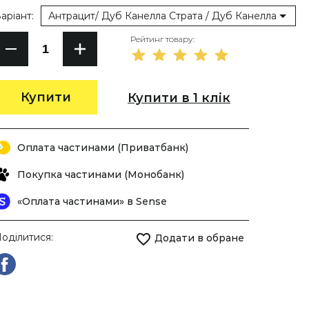
аріант:
Антрацит/ Дуб Канелла Страта / Дуб Канелла Натур
Рейтинг товару:
Купити
Купити в 1 клік
Оплата частинами (Приватбанк)
Покупка частинами (Монобанк)
«Оплата частинами» в Sense
оділитися:
Додати в обране