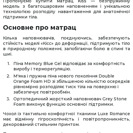
Пропонуємо купити матрац Kiss — безпружинну
модель з багатошаровим наповненням і унікальною
технологією розподілу навантаження для анатомічної
підтримки тіла.
Основне про матрац
Кілька наповнювачів, поєднуючись, забезпечують
стійкість моделі «Кісс» до деформації, підтримують тіло
в природному положенні, запобігаючи болю в спині та
шиї.
Піна Memory Blue Gel відповідає за комфортність
виробу і терморегуляцію.
М'яка і пружна піна нового покоління Double
Orange Foam HD зі збільшеною кількістю осередків
рівномірно розподіляє тиск тіла на поверхню і
забезпечує повітрообмін.
Ортопедичний жорсткий наповнювач Grey Stone
Foam виконує функцію основної підтримки.
Чохол із тактильно комфортної тканини Luxe Romance
має відмінну гігроскопічність і повітропроникність,
декорований стильним принтом.