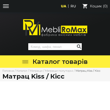
UA
RU
Кошик (0)
Каталог товарів
Головна
/
Каталог
/
Матраци
/
Матраци полуторні
/
Матрац Kiss / Кісс
Матрац Kiss / Кісс