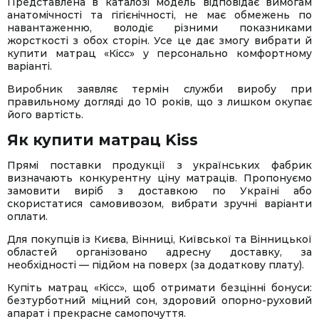
Представлена в каталозі модель відповідає вимогам
анатомічності та гігієнічності, не має обмежень по
навантаженню, володіє різними показниками
жорсткості з обох сторін. Усе це дає змогу вибрати й
купити матрац «Кісс» у персонально комфортному
варіанті.
Виробник заявляє термін служби виробу при
правильному догляді до 10 років, що з лишком окупає
його вартість.
Як купити матрац Kiss
Прямі поставки продукції з українських фабрик
визначають конкурентну ціну матраців. Пропонуємо
замовити виріб з доставкою по Україні або
скористатися самовивозом, вибрати зручні варіанти
оплати.
Для покупців із Києва, Вінниці, Київської та Вінницької
областей організовано адресну доставку, за
необхідності — підйом на поверх (за додаткову плату).
Купіть матрац «Кісс», щоб отримати безцінні бонуси:
безтурботний міцний сон, здоровий опорно-руховий
апарат і прекрасне самопочуття.