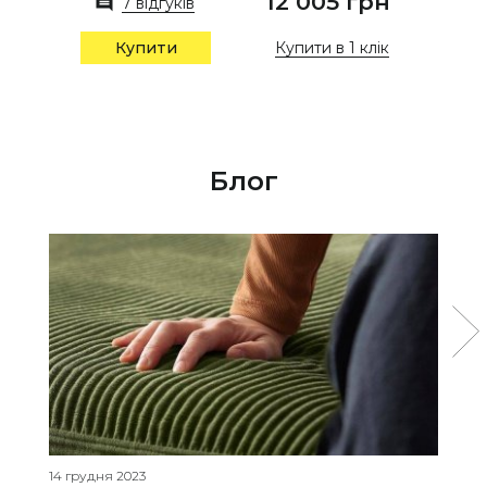
12 005 грн
7 відгуків
Купити в 1 клік
Купити
Блог
14 грудня 2023
27