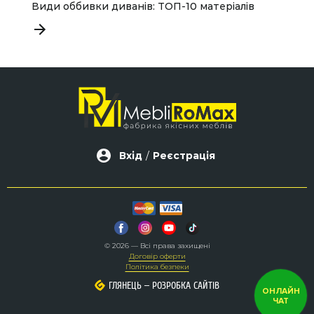
Види оббивки диванів: ТОП-10 матеріалів
Я
і
Вхід
/
Реєстрація
© 2026 — Всі права захищені
Договір оферти
Політика безпеки
–
–
ГЛЯНЕЦЬ
ГЛЯНЕЦЬ
РОЗРОБКА САЙТІВ
РОЗРОБКА САЙТІВ
ОНЛАЙН
ЧАТ