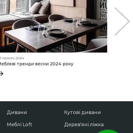
7 лютого 2024
20 листо
еблеві тренди весни 2024 року
🖤 Чор
Дивани
Кутові дивани
Меблі Loft
Дерев'яні ліжка