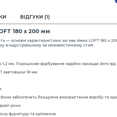
КИ
ВІДГУКИ
(1)
FT 180 х 200 мм
ність — основні характеристики, які має ліжко LOFT 180 х 2
 в індустріальному чи мінімалістичному стилі.
 1,2 мм. Порошкове фарбування надійно захищає його від
П завтовшки 18 мм.
.
і. Вони забезпечать безшумне використання виробу та здо
овгі роки.
сну фурнітуру та кріплення.