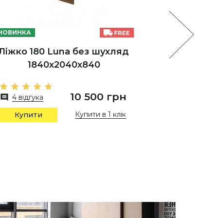
НОВИНКА
НОВИНКА
Ліжко 180 Luna без шухляд
Л
1840х2040х840
1
10 500 грн
4 відгука
10 від
Купити в 1 клік
Купити
Купи