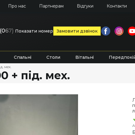
Про нас
Партнерам
Відгуки
Контакти
(0
6
7)
Показати номер
Замовити дзвінок
Спальні
Столи
Вітальні
Передпокі
д. мех.
 + під. мех.
Л
п
л
А
Б