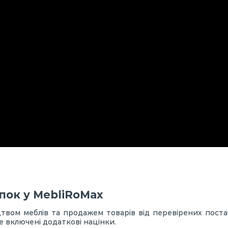
пок у MebliRoMax
вом меблів та продажем товарів від перевірених постача
е включені додаткові націнки.