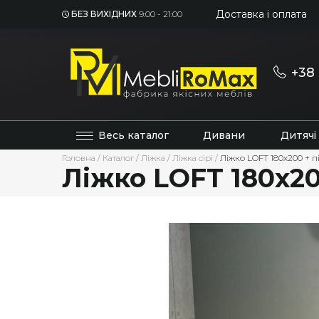
Доставка і оплата
БЕЗ ВИХІДНИХ
9:00 - 21:00
+38 
Весь каталог
Дивани
Дитячі
Головна
/
Каталог
/
Ліжка
/
Ліжка сірі
/
Ліжко LOFT 180х200 + пі
Ліжко LOFT 180х200