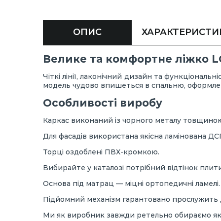
ОПИС
ХАРАКТЕРИСТИ
Велике та комфортне ліжко LO
Чіткі лінії, лаконічний дизайн та функціональ
модель чудово впишеться в спальню, оформлену
Особливості виробу
Каркас виконаний із чорного металу товщиною
Для фасадів використана якісна ламінована ДС
Торці оздоблені ПВХ-кромкою.
Вибирайте у каталозі потрібний відтінок плити
Основа під матрац — міцні ортопедичні ламел
Підйомний механізм гарантовано прослужить д
Ми як виробник завжди ретельно обираємо які