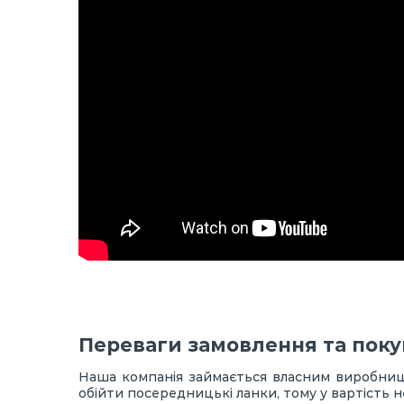
Переваги замовлення та поку
Наша компанія займається власним виробницт
обійти посередницькі ланки, тому у вартість н