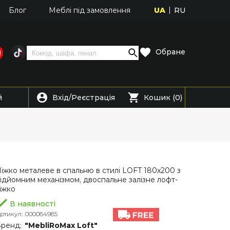
UA
RU
Блог
Меблі під замовлення
Обране
Вхід
Реєстрація
й
/
Кошик (0)
іжко металеве в спальню в стилі LOFT 180х200 з
ідйомним механізмом, двоспальне залізне лофт-
іжко
В наявності
ртикул:
000084985
ренд:
"MebliRoMax Loft"