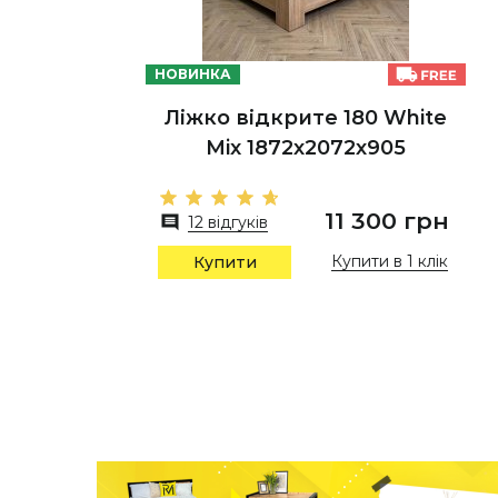
НОВИНКА
Ліжко відкрите 180 White
Mix 1872х2072х905
11 300 грн
12 відгуків
Купити в 1 клік
Купити