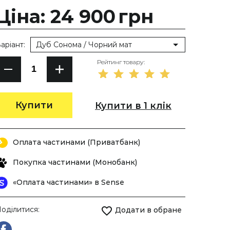
Ціна: 24 900
грн
аріант:
Дуб Сонома / Чорний мат
Рейтинг товару:
Купити
Купити в 1 клік
Оплата частинами (Приватбанк)
Покупка частинами (Монобанк)
«Оплата частинами» в Sense
оділитися:
Додати в обране