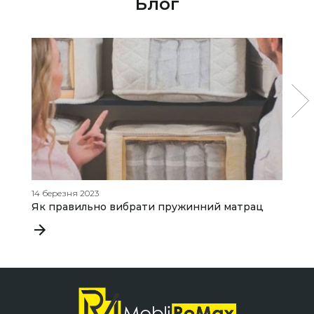
Блог
14 березня 2023
25
Як правильно вибрати пружинний матрац
Я
д