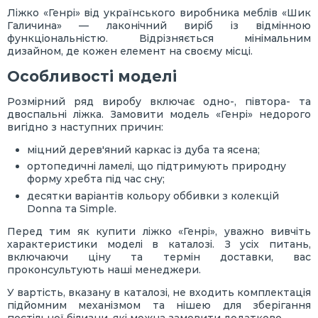
Ліжко «Генрі» від українського виробника меблів «Шик
Галичина» — лаконічний виріб із відмінною
функціональністю. Відрізняється мінімальним
дизайном, де кожен елемент на своєму місці.
Особливості моделі
Розмірний ряд виробу включає одно-, півтора- та
двоспальні ліжка. Замовити модель «Генрі» недорого
вигідно з наступних причин:
міцний дерев'яний каркас із дуба та ясена;
ортопедичні ламелі, що підтримують природну
форму хребта під час сну;
десятки варіантів кольору оббивки з колекцій
Donna та Simple.
Перед тим як купити ліжко «Генрі», уважно вивчіть
характеристики моделі в каталозі. З усіх питань,
включаючи ціну та термін доставки, вас
проконсультують наші менеджери.
У вартість, вказану в каталозі, не входить комплектація
підйомним механізмом та нішею для зберігання