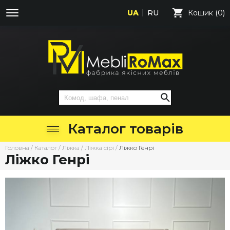
UA
RU
Кошик (0)
Каталог товарів
Головна
/
Каталог
/
Ліжка
/
Ліжка сірі
/
Ліжко Генрі
Ліжко Генрі