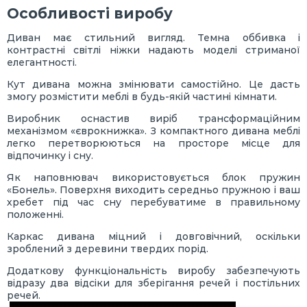
Особливості виробу
Диван має стильний вигляд. Темна оббивка і
контрастні світлі ніжки надають моделі стриманої
елегантності.
Кут дивана можна змінювати самостійно. Це дасть
змогу розмістити меблі в будь-якій частині кімнати.
Виробник оснастив виріб трансформаційним
механізмом «єврокнижка». З компактного дивана меблі
легко перетворюються на просторе місце для
відпочинку і сну.
Як наповнювач використовується блок пружин
«Бонель». Поверхня виходить середньо пружною і ваш
хребет під час сну перебуватиме в правильному
положенні.
Каркас дивана міцний і довговічний, оскільки
зроблений з деревини твердих порід.
Додаткову функціональність виробу забезпечують
відразу два відсіки для зберігання речей і постільних
речей.