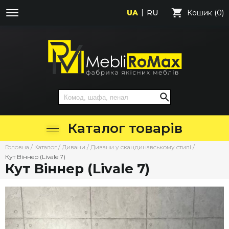
UA
RU
Кошик (0)
Каталог товарів
Головна
/
Каталог
/
Дивани
/
Дивани у скандинавському стилі
/
Кут Віннер (Livale 7)
Кут Віннер (Livale 7)