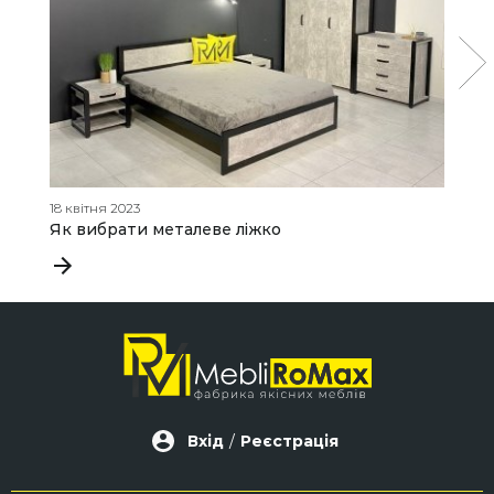
18 квітня 2023
09
Як вибрати металеве ліжко
Я
д
Вхід
/
Реєстрація