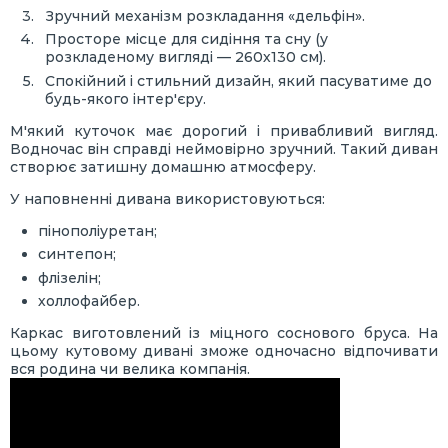
Зручний механізм розкладання «дельфін».
Просторе місце для сидіння та сну (у
розкладеному вигляді — 260х130 см).
Спокійний і стильний дизайн, який пасуватиме до
будь-якого інтер'єру.
М'який куточок має дорогий і привабливий вигляд.
Водночас він справді неймовірно зручний. Такий диван
створює затишну домашню атмосферу.
У наповненні дивана використовуються:
пінополіуретан;
синтепон;
флізелін;
холлофайбер.
Каркас виготовлений із міцного соснового бруса. На
цьому кутовому дивані зможе одночасно відпочивати
вся родина чи велика компанія.