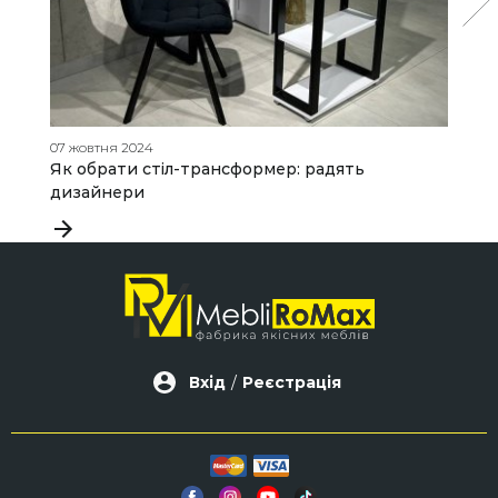
07 жовтня 2024
10
Як обрати стіл-трансформер: радять
Я
дизайнери
Вхід
/
Реєстрація