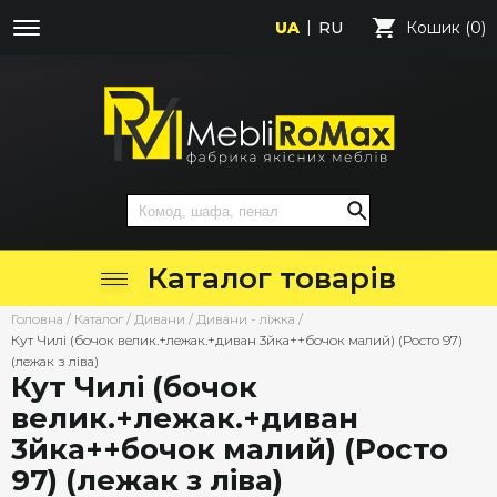
UA
RU
Кошик (0)
Каталог товарів
Головна
/
Каталог
/
Дивани
/
Дивани - ліжка
/
Кут Чилі (бочок велик.+лежак.+диван 3йка++бочок малий) (Росто 97)
(лежак з ліва)
Кут Чилі (бочок
велик.+лежак.+диван
3йка++бочок малий) (Росто
97) (лежак з ліва)