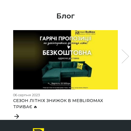
Блог
06 серпня 2023
31
СЕЗОН ЛІТНІХ ЗНИЖОК В MEBLIROMAX
Я
ТРИВАЄ 🔥
о