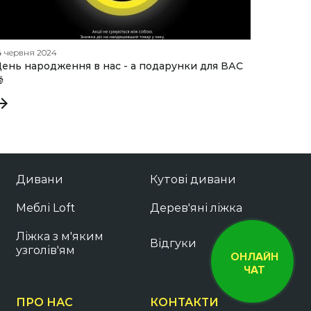
4 червня 2024
20 лютог
ень народження в нас - а подарунки для ВАС
Як пра

радять
Дивани
Кутові дивани
Меблі Loft
Дерев'яні ліжка
Ліжка з м'яким
Відгуки
узголів'ям
ОНЛАЙН
ЧАТ
ПРО НАС
КОНТАКТИ