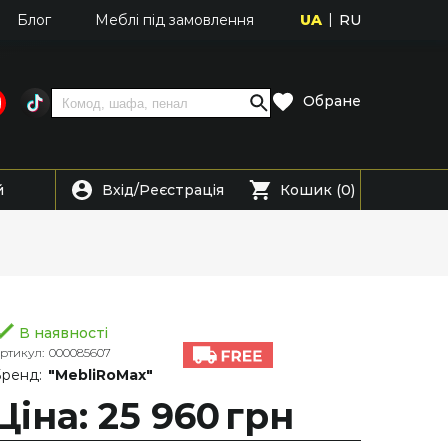
UA
RU
Блог
Меблі під замовлення
Обране
Вхід
Реєстрація
й
/
Кошик (0)
В наявності
ртикул:
000085607
ренд:
"MebliRoMax"
Ціна: 25 960
грн