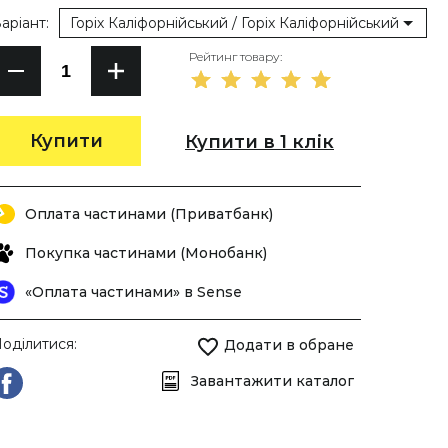
аріант:
Горіх Каліфорнійський / Горіх Каліфорнійський
Рейтинг товару:
Купити
Купити в 1 клік
Оплата частинами (Приватбанк)
Покупка частинами (Монобанк)
«Оплата частинами» в Sense
оділитися:
Додати в обране
Завантажити каталог