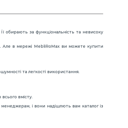
 Її обирають за функціональність та невисоку
че. Але в мережі MebliRoMax ви можете купити
езшумності та легкості використання.
всього вмісту.
менеджерам, і вони надішлють вам каталог із