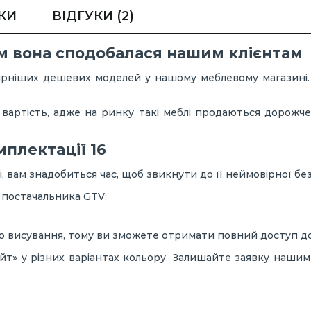
КИ
ВІДГУКИ
(2)
чим вона сподобалася нашим клієнтам
лярніших дешевих моделей у нашому меблевому магазині.
а вартість, адже на ринку такі меблі продаються дорож
мплектації 16
і, вам знадобиться час, щоб звикнути до її неймовірної б
 постачальника GTV:
 висування, тому ви зможете отримати повний доступ до 
т» у різних варіантах кольору. Залишайте заявку нашим 