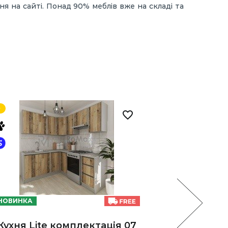
 на сайті. Понад 90% меблів вже на складі та
НОВИНКА
НОВИНКА
Кухня Lite комплектація 07
Кухня L