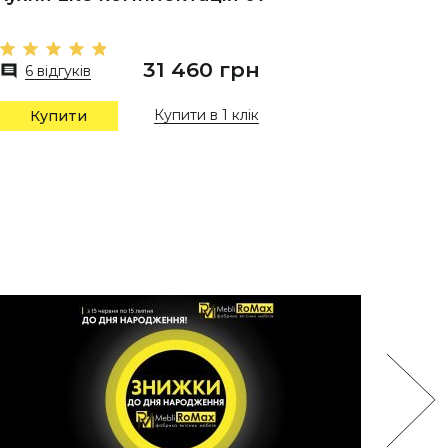
31 460 грн
6 відгуків
11 відг
Купити в 1 клік
Купити
Купи