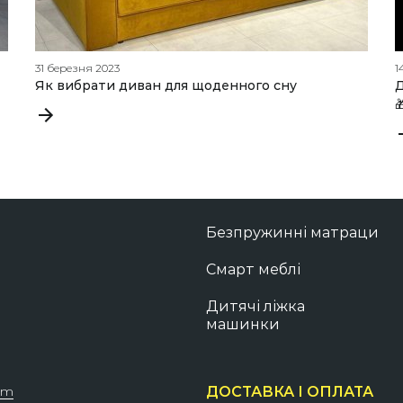
31 березня 2023
1
Як вибрати диван для щоденного сну
Д

Безпружинні матраци
Смарт меблі
Дитячі ліжка
машинки
om
ДОСТАВКА І ОПЛАТА