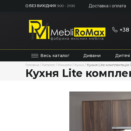
Доставка і оплата
БЕЗ ВИХІДНИХ
9:00 - 21:00
+38 
Весь каталог
Дивани
Дитячі
Головна
/
Каталог
/
Кімнати
/
Кухні
/
Кухня Lite комплектація 
Кухня Lite компле