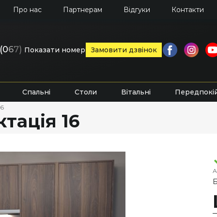
Про нас
Партнерам
Відгуки
Контакти
(0
6
7)
Показати номер
Замовити дзвінок
Спальні
Столи
Вітальні
Передпокі
16
ктація 16
А
Б