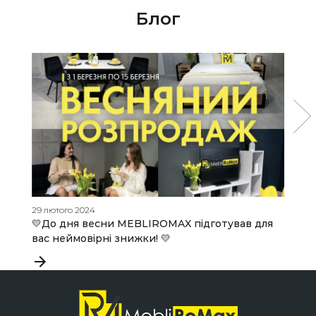
Блог
29 лютого 2024
29
💛До дня весни MEBLIROMAX підготував для
В
вас неймовірні знижки! 💛
к