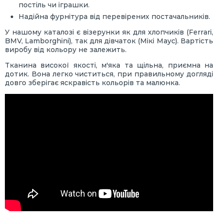
постіль чи іграшки.
Надійна фурнітура від перевірених постачальників.
У нашому каталозі є візерунки як для хлопчиків (Ferrari,
BMV, Lamborghini), так для дівчаток (Мікі Маус). Вартість
виробу від кольору не залежить.
Тканина високої якості, м'яка та щільна, приємна на
дотик. Вона легко чиститься, при правильному догляді
довго зберігає яскравість кольорів та малюнка.