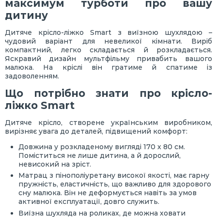
максимум турботи про вашу
дитину
Дитяче крісло-ліжко Smart з виїзною шухлядою –
чудовий варіант для невеликої кімнати. Виріб
компактний, легко складається й розкладається.
Яскравий дизайн мультфільму привабить вашого
малюка. На кріслі він гратиме й спатиме із
задоволенням.
Що потрібно знати про крісло-
ліжко Smart
Дитяче крісло, створене українським виробником,
вирізняє увага до деталей, підвищений комфорт:
Довжина у розкладеному вигляді 170 х 80 см.
Поміститься не лише дитина, а й дорослий,
невисокий на зріст.
Матрац з пінополіуретану високої якості, має гарну
пружність, еластичність, що важливо для здорового
сну малюка. Він не деформується навіть за умов
активної експлуатації, довго служить.
Виїзна шухляда на роликах, де можна ховати