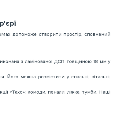
р'єрі
RoMax допоможе створити простір, сповнений
виконана з ламінованої ДСП товщиною 18 мм у
 Його можна розмістити у спальні, вітальні,
ії «Тахо»: комоди, пенали, ліжка, тумби. Наші