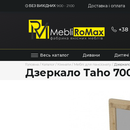
Доставка і оплата
БЕЗ ВИХІДНИХ
9:00 - 21:00
+38 
Весь каталог
Дивани
Дитячі
Головна
/
Каталог
/
Кімнати
/
Меблі для пансіонату
/
Дзеркало
Дзеркало Taho 70