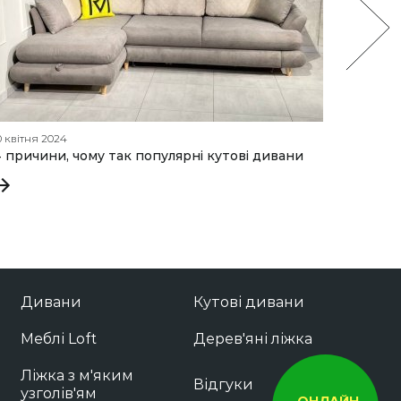
0 квітня 2024
18 грудн
 причини, чому так популярні кутові дивани
Якими 
популя
Дивани
Кутові дивани
Меблі Loft
Дерев'яні ліжка
Ліжка з м'яким
Відгуки
узголів'ям