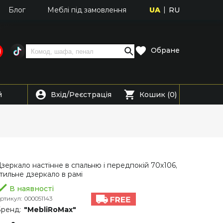
UA
RU
Блог
Меблі під замовлення
Обране
Вхід
Реєстрація
й
/
Кошик (0)
зеркало настінне в спальню і передпокій 70х106,
тильне дзеркало в рамі
В наявності
ртикул:
000051143
ренд:
"MebliRoMax"