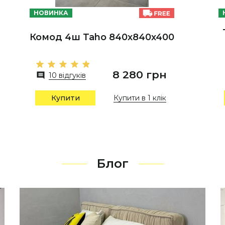
НОВИНКА
Комод 4ш Taho 840х840х400
8 280 грн
10 відгуків
Купити в 1 клік
Купити
Блог