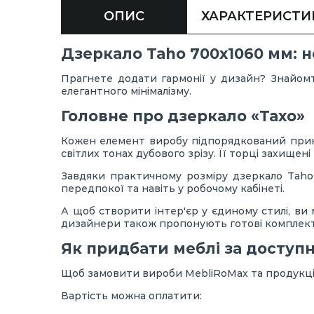
ОПИС
ХАРАКТЕРИСТИ
Дзеркало Taho 700х1060 мм: н
Прагнете додати гармонії у дизайн? Знайом
елегантного мінімалізму.
Головне про дзеркало «Тахо»
Кожен елемент виробу підпорядкований принц
світлих тонах дубового зрізу. Її торці захищен
Завдяки практичному розміру дзеркало Taho 
передпокої та навіть у робочому кабінеті.
А щоб створити інтер'єр у єдиному стилі, ви 
дизайнери також пропонують готові комплект
Як придбати меблі за доступн
Щоб замовити вироби MebliRoMax та продукцію
Вартість можна оплатити: