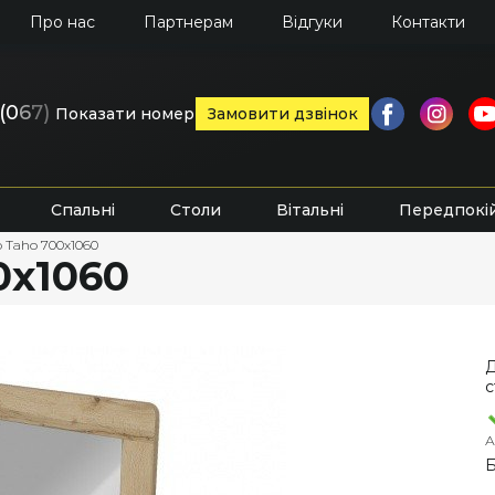
Про нас
Партнерам
Відгуки
Контакти
(0
6
7)
Показати номер
Замовити дзвінок
Спальні
Столи
Вітальні
Передпокі
 Taho 700х1060
0х1060
Д
с
А
Б