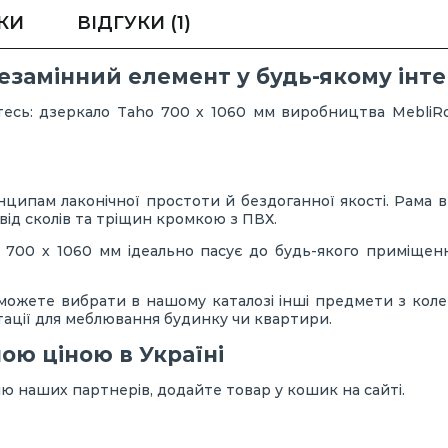
КИ
ВІДГУКИ
(1)
езамінний елемент у будь-якому інте
тесь: дзеркало Taho 700 х 1060 мм виробництва Mebli
ипам лаконічної простоти й бездоганної якості. Рама 
і від сколів та тріщин кромкою з ПВХ.
700 х 1060 мм ідеально пасує до будь-якого приміщення.
можете вибрати в нашому каталозі інші предмети з колекц
ації для меблювання будинку чи квартири.
ою ціною в Україні
 наших партнерів, додайте товар у кошик на сайті.