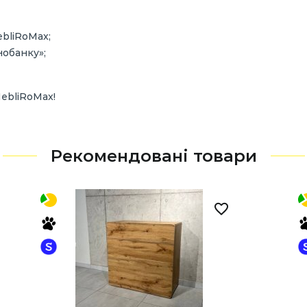
ebliRoMax;
нобанку»;
ebliRoMax!
Рекомендовані товари