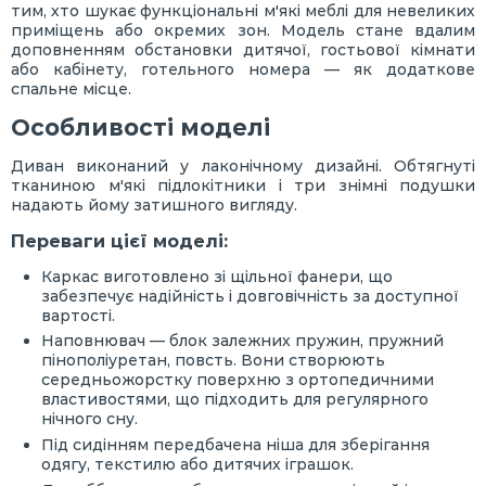
тим, хто шукає функціональні м'які меблі для невеликих
приміщень або окремих зон. Модель стане вдалим
доповненням обстановки дитячої, гостьової кімнати
або кабінету, готельного номера — як додаткове
спальне місце.
Особливості моделі
Диван виконаний у лаконічному дизайні. Обтягнуті
тканиною м'які підлокітники і три знімні подушки
надають йому затишного вигляду.
Переваги цієї моделі:
Каркас виготовлено зі щільної фанери, що
забезпечує надійність і довговічність за доступної
вартості.
Наповнювач — блок залежних пружин, пружний
пінополіуретан, повсть. Вони створюють
середньожорстку поверхню з ортопедичними
властивостями, що підходить для регулярного
нічного сну.
Під сидінням передбачена ніша для зберігання
одягу, текстилю або дитячих іграшок.