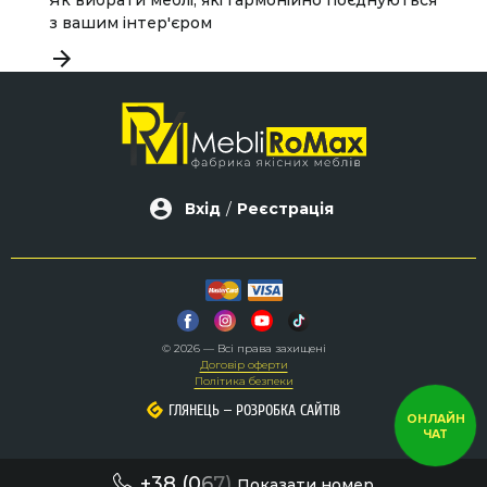
Як вибрати меблі, які гармонійно поєднуються
Я
з вашим інтер'єром
п
Вхід
/
Реєстрація
© 2026 — Всі права захищені
Договір оферти
Політика безпеки
–
–
ГЛЯНЕЦЬ
ГЛЯНЕЦЬ
РОЗРОБКА САЙТІВ
РОЗРОБКА САЙТІВ
ОНЛАЙН
ЧАТ
+38 (0
6
7)
Показати номер