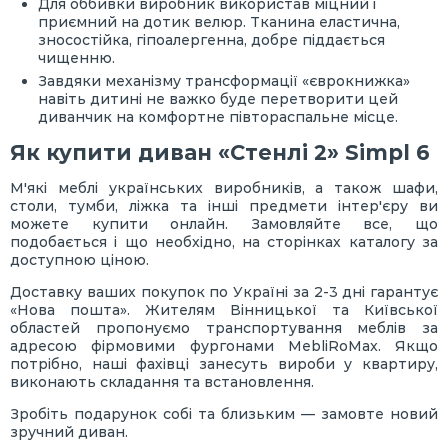
Для оббивки виробник використав міцний і
приємний на дотик велюр. Тканина еластична,
зносостійка, гіпоалергенна, добре піддається
чищенню.
Завдяки механізму трансформації «єврокнижка»
навіть дитині не важко буде перетворити цей
диванчик на комфортне півтораспальне місце.
Як купити диван «Стенлі 2» Simpl 6
М'які меблі українських виробників, а також шафи,
столи, тумби, ліжка та інші предмети інтер'єру ви
можете купити онлайн. Замовляйте все, що
подобається і що необхідно, на сторінках каталогу за
доступною ціною.
Доставку ваших покупок по Україні за 2-3 дні гарантує
«Нова пошта». Жителям Вінницької та Київської
областей пропонуємо транспортування меблів за
адресою фірмовими фургонами MebliRoMax. Якщо
потрібно, наші фахівці занесуть вироби у квартиру,
виконають складання та встановлення.
Зробіть подарунок собі та близьким — замовте новий
зручний диван.