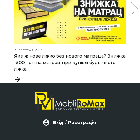
19 вересня 2025
07
Яке ж нове ліжко без нового матраца? Знижка
Я
–500 грн на матрац при купівлі будь-якого
д
ліжка!
Вхід
/
Реєстрація