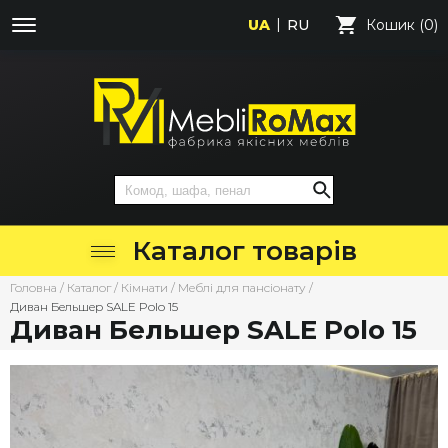
UA
RU
Кошик (0)
Каталог товарів
Головна
/
Каталог
/
Кімнати
/
Меблі для пансіонату
/
Диван Бельшер SALE Polo 15
Диван Бельшер SALE Polo 15