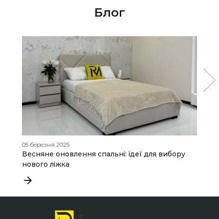
Блог
05 березня 2025
06
Весняне оновлення спальні: ідеї для вибору
З
нового ліжка
д
в