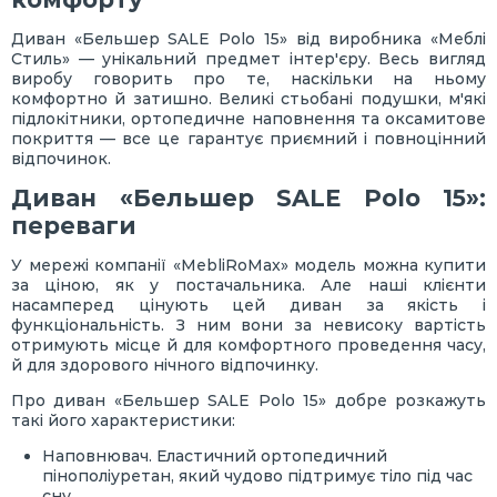
Диван «Бельшер SALE Polo 15» від виробника «Меблі
Стиль» — унікальний предмет інтер'єру. Весь вигляд
виробу говорить про те, наскільки на ньому
комфортно й затишно. Великі стьобані подушки, м'які
підлокітники, ортопедичне наповнення та оксамитове
покриття — все це гарантує приємний і повноцінний
відпочинок.
Диван «Бельшер SALE Polo 15»:
переваги
У мережі компанії «MebliRoMax» модель можна купити
за ціною, як у постачальника. Але наші клієнти
насамперед цінують цей диван за якість і
функціональність. З ним вони за невисоку вартість
отримують місце й для комфортного проведення часу,
й для здорового нічного відпочинку.
Про диван «Бельшер SALE Polo 15» добре розкажуть
такі його характеристики:
Наповнювач. Еластичний ортопедичний
пінополіуретан, який чудово підтримує тіло під час
сну.