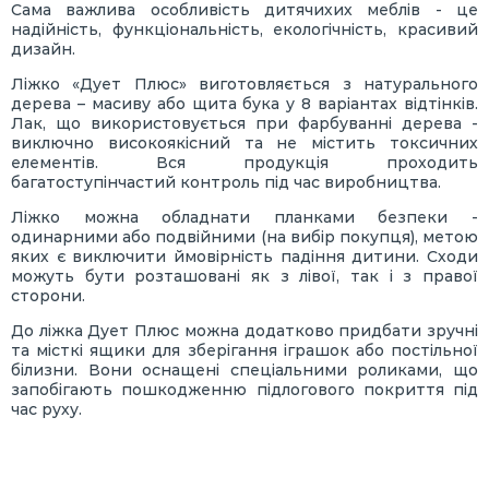
Сама важлива особливість дитячихих меблів - це
надійність, функціональність, екологічність, красивий
дизайн.
Ліжко «Дует Плюс» виготовляється з натурального
дерева – масиву або щита бука у 8 варіантах відтінків.
Лак, що використовується при фарбуванні дерева -
виключно високоякісний та не містить токсичних
елементів. Вся продукція проходить
багатоступінчастий контроль під час виробництва.
Ліжко можна обладнати планками безпеки -
одинарними або подвійними (на вибір покупця), метою
яких є виключити ймовірність падіння дитини. Сходи
можуть бути розташовані як з лівої, так і з правої
сторони.
До ліжка Дует Плюс можна додатково придбати зручні
та місткі ящики для зберігання іграшок або постільної
білизни. Вони оснащені спеціальними роликами, що
запобігають пошкодженню підлогового покриття під
час руху.