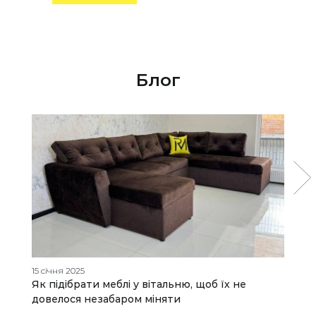
Блог
15 січня 2025
17
Як підібрати меблі у вітальню, щоб їх не
Я
довелося незабаром міняти
п