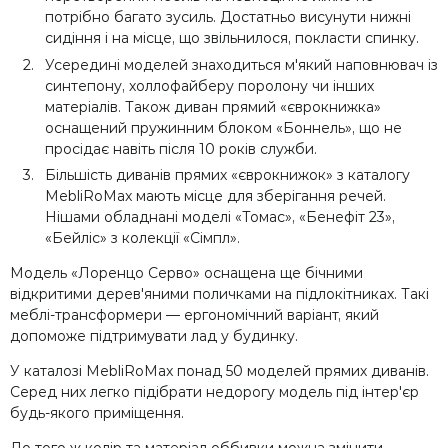
потрібно багато зусиль. Достатньо висунути нижні
сидіння і на місце, що звільнилося, покласти спинку.
Усередині моделей знаходиться м'який наповнювач із
синтепону, холлофайберу поролону чи інших
матеріалів. Також диван прямий «єврокнижка»
оснащений пружинним блоком «Боннель», що не
просідає навіть після 10 років служби.
Більшість диванів прямих «єврокнижок» з каталогу
MebliRoMax мають місце для зберігання речей.
Нішами обладнані моделі «Томас», «Бенефіт 23»,
«Бейліс» з колекції «Сімпл».
Модель «Лоренцо Серво» оснащена ще бічними
відкритими дерев'яними поличками на підлокітниках. Такі
меблі-трансформери — ергономічний варіант, який
допоможе підтримувати лад у будинку.
У каталозі MebliRoMax понад 50 моделей прямих диванів.
Серед них легко підібрати недорогу модель під інтер'єр
будь-якого приміщення.