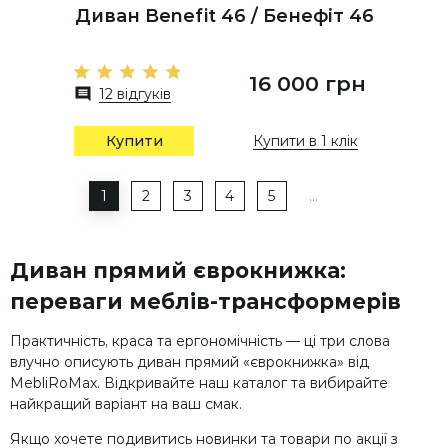
Диван Benefit 46 / Бенефіт 46
16 000 грн
12 відгуків
Купити
Купити в 1 клік
1
2
3
4
5
…
Диван прямий єврокнижка:
переваги меблів-трансформерів
Практичність, краса та ергономічність — ці три слова
влучно описують диван прямий «єврокнижка» від
MebliRoMax. Відкривайте наш каталог та вибирайте
найкращий варіант на ваш смак.
Якщо хочете подивитись новинки та товари по акції з