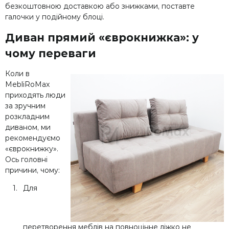
безкоштовною доставкою або знижками, поставте
галочки у подійному блоці.
Диван прямий «єврокнижка»: у
чому переваги
Коли в
MebliRoMax
приходять люди
за зручним
розкладним
диваном, ми
рекомендуємо
«єврокнижку».
Ось головні
причини, чому:
Для
перетворення меблів на повноцінне ліжко не