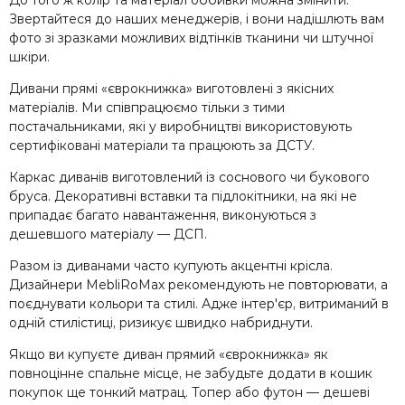
До того ж колір та матеріал оббивки можна змінити.
Звертайтеся до наших менеджерів, і вони надішлють вам
фото зі зразками можливих відтінків тканини чи штучної
шкіри.
Дивани прямі «єврокнижка» виготовлені з якісних
матеріалів. Ми співпрацюємо тільки з тими
постачальниками, які у виробництві використовують
сертифіковані матеріали та працюють за ДСТУ.
Каркас диванів виготовлений із соснового чи букового
бруса. Декоративні вставки та підлокітники, на які не
припадає багато навантаження, виконуються з
дешевшого матеріалу — ДСП.
Разом із диванами часто купують акцентні крісла.
Дизайнери MebliRoMax рекомендують не повторювати, а
поєднувати кольори та стилі. Адже інтер'єр, витриманий в
одній стилістиці, ризикує швидко набриднути.
Якщо ви купуєте диван прямий «єврокнижка» як
повноцінне спальне місце, не забудьте додати в кошик
покупок ще тонкий матрац. Топер або футон — дешеві