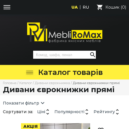
UA
RU
Кошик (0)
Каталог товарів
Головна
/
Каталог
/
Дивани єврокнижка
/
Дивани єврокнижки прямі
Дивани єврокнижки прямі
Показати фільтр
Сортувати за:
Ціні
Популярності
Рейтингу
АКЦІЯ