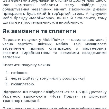
Цей ефектний журнальний столик із доступною ціною
має компактні габарити, тому підійде для
облаштування невеликих кімнат. Лаконічний дизайн
прикрасить будь-який інтер'єрний стиль. А купуючи
меблі бренду «MebliRoMax», ви ще й економите, тому
що ми є не постачальником, а виробником.
Як замовити та сплатити
Переваги покупок у MebliRoMax — швидка доставка і
чесна вартість якісних меблів. Такі можливості
забезпечені прямою співпрацею з партнерами,
власним виробництвом та великими складськими
запасами.
Сплатити покупку можна:
готівкою;
через LiqPay (у тому числі у розстрочку);
післяплатою.
Відправлення покупок відбувається за 1-3 дні. Доставку
Україною здійснюють «Нова Пошта» та фірмовий
транспорт компанії.
Пропонуємо не відкладати комфортне умеблювання на