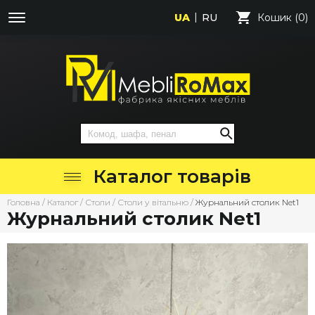
UA
RU
Кошик (0)
Каталог товарів
Головна
/
Каталог
/
Столи
/
Столи у вітальню
/
Журнальний столик Net1
Журнальний столик Net1