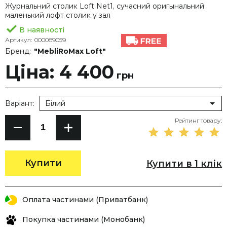
Журнальний столик Loft Net1, сучасний оригынальний
маленький лофт столик у зал
В наявності
Артикул:
000089059
Бренд:
"MebliRoMax Loft"
Ціна: 4 400
грн
Варіант:
Білий
Рейтинг товару:
Купити
Купити в 1 клік
Оплата частинами (Приватбанк)
Покупка частинами (Монобанк)