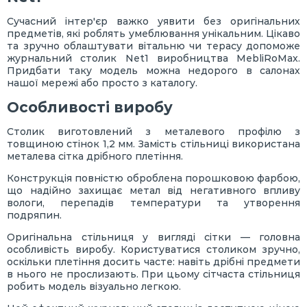
Сучасний інтер'єр важко уявити без оригінальних
предметів, які роблять умеблювання унікальним. Цікаво
та зручно облаштувати вітальню чи терасу допоможе
журнальний столик Net1 виробництва MebliRoMax.
Придбати таку модель можна недорого в салонах
нашої мережі або просто з каталогу.
Особливості виробу
Столик виготовлений з металевого профілю з
товщиною стінок 1,2 мм. Замість стільниці використана
металева сітка дрібного плетіння.
Конструкція повністю оброблена порошковою фарбою,
що надійно захищає метал від негативного впливу
вологи, перепадів температури та утворення
подряпин.
Оригінальна стільниця у вигляді сітки — головна
особливість виробу. Користуватися столиком зручно,
оскільки плетіння досить часте: навіть дрібні предмети
в нього не прослизають. При цьому сітчаста стільниця
робить модель візуально легкою.