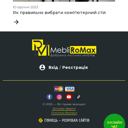
10 серпня 2023
28
Як правильно вибрати комп'ютерний стіл
М
в
Вхід
/
Реєстрація
© 2026 — Всі права захищені
Договір оферти
Політика безпеки
–
–
ГЛЯНЕЦЬ
ГЛЯНЕЦЬ
РОЗРОБКА САЙТІВ
РОЗРОБКА САЙТІВ
ОНЛАЙН
ЧАТ