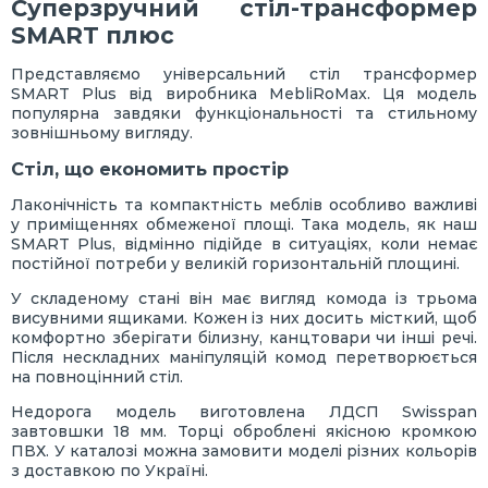
Суперзручний стіл-трансформер
SMART плюс
Представляємо універсальний стіл трансформер
SMART Plus від виробника MebliRoMax. Ця модель
популярна завдяки функціональності та стильному
зовнішньому вигляду.
Стіл, що економить простір
Лаконічність та компактність меблів особливо важливі
у приміщеннях обмеженої площі. Така модель, як наш
SMART Plus, відмінно підійде в ситуаціях, коли немає
постійної потреби у великій горизонтальній площині.
У складеному стані він має вигляд комода із трьома
висувними ящиками. Кожен із них досить місткий, щоб
комфортно зберігати білизну, канцтовари чи інші речі.
Після нескладних маніпуляцій комод перетворюється
на повноцінний стіл.
Недорога модель виготовлена ЛДСП Swisspan
завтовшки 18 мм. Торці оброблені якісною кромкою
ПВХ. У каталозі можна замовити моделі різних кольорів
з доставкою по Україні.