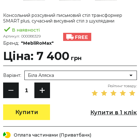
Консольний розсувний письмовий стіл трансформер
SMART plus, сучасний висувний стіл з шухлядами
В наявності
Артикул:
000088329
Бренд:
"MebliRoMax"
Ціна: 7 400
грн
Варіант:
Біла Аляска
Рейтинг товару:
Купити
Купити в 1 клік
Оплата частинами (Приватбанк)