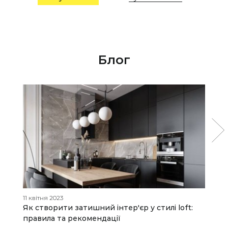
Блог
11 квітня 2023
06
Як створити затишний інтер'єр у стилі loft:
М
правила та рекомендації
р