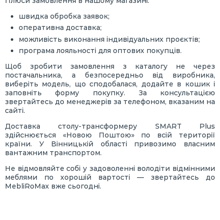
Плюси замовлення в нашому магазині:
швидка обробка заявок;
оперативна доставка;
можливість виконання індивідуальних проєктів;
програма лояльності для оптових покупців.
Щоб зробити замовлення з каталогу не через
постачальника, а безпосередньо від виробника,
виберіть модель, що сподобалася, додайте в кошик і
заповніть форму покупку. За консультацією
звертайтесь до менеджерів за телефоном, вказаним на
сайті.
Доставка столу-трансформеру SMART Plus
здійснюється «Новою Поштою» по всій території
країни. У Вінницькій області привозимо власним
вантажним транспортом.
Не відмовляйте собі у задоволенні володіти відмінними
меблями по хорошій вартості — звертайтесь до
MebliRoMaх вже сьогодні.