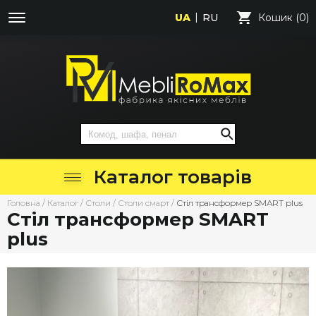
UA
RU
Кошик (0)
Каталог товарів
Головна
/
Каталог
/
Столи
/
Столи смарт
/
Стіл трансформер SMART plus
Стіл трансформер SMART
plus