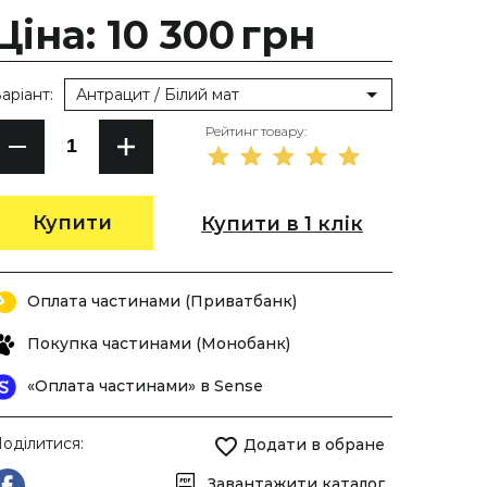
Ціна: 10 300
грн
аріант:
Антрацит / Білий мат
Рейтинг товару:
Купити
Купити в 1 клік
Оплата частинами (Приватбанк)
Покупка частинами (Монобанк)
«Оплата частинами» в Sense
оділитися:
Додати в обране
Завантажити каталог