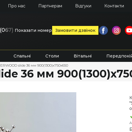
Про нас
Партнерам
Відгуки
Контакти
(0
6
7)
Показати номер
Замовити дзвінок
Спальні
Столи
Вітальні
Передпокі
HERWOOD slide 36 мм 900(1300)х750х650
de 36 мм 900(1300)х75
К
"
о
А
Б