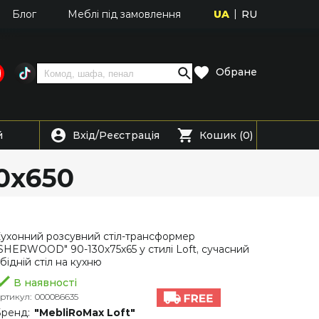
UA
RU
Блог
Меблі під замовлення
Обране
Вхід
Реєстрація
й
/
Кошик (0)
0х650
ухонний розсувний стіл-трансформер
SHERWOOD" 90-130х75х65 у стилі Loft, сучасний
бідній стіл на кухню
В наявності
ртикул:
000086635
ренд:
"MebliRoMax Loft"