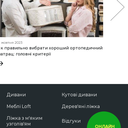
1 жовтня 2023
13 серпн
к правильно вибрати хороший ортопедичний
Як вибр
атрац: головні критерії
зіпсува
Дивани
Кутові дивани
Меблі Loft
Дерев'яні ліжка
Ліжка з м'яким
Відгуки
узголів'ям
ОНЛАЙН