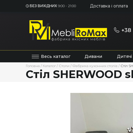
Доставка і оплата
БЕЗ ВИХІДНИХ
9:00 - 21:00
+38 
Весь каталог
Дивани
Дитячі
Головна
/
Каталог
/
Столи
/
Фабрика кухонних столів
/
Стіл S
Стіл SHERWOOD sli