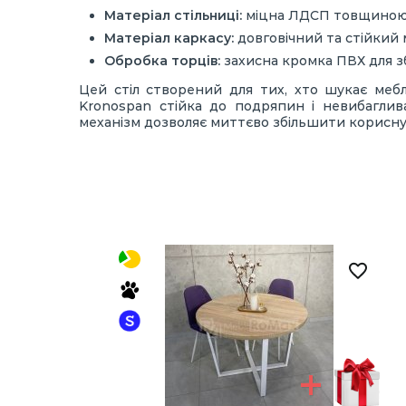
Матеріал стільниці:
міцна ЛДСП товщиною 
Матеріал каркасу:
довговічний та стійкий 
Обробка торців:
захисна кромка ПВХ для з
Цей стіл створений для тих, хто шукає меб
Kronospan стійка до подряпин і невибагли
механізм дозволяє миттєво збільшити корисну