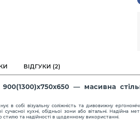
КИ
ВІДГУКИ
(2)
900(1300)х750х650 — масивна стіл
ує в собі візуальну соліжність та дивовижну ергономі
учасної кухні, обідньої зони або вітальні. Надійна мет
 стилю та надійності в щоденному використанні.