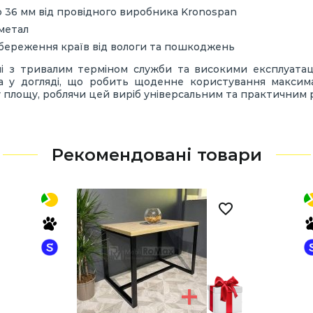
36 мм від провідного виробника Kronospan
метал
береження країв від вологи та пошкоджень
лі з тривалим терміном служби та високими експлуатац
ва у догляді, що робить щоденне користування макси
 площу, роблячи цей виріб універсальним та практичним р
Рекомендовані товари