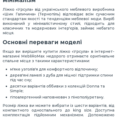
мінімалізм
Ліжко «Урсула» від українського меблевого виробника
«Шик Галичина» (Тернопіль) відповідає всім сучасним
стандартам якості та тенденціям меблевої моди. Виріб
виконаний у мінімалістичному стилі, підходить для
класичних та модернових інтер'єрів, займає небагато
місця.
Основні переваги моделі
Якщо ви вирішите купити ліжко «Урсула» в інтернет-
магазині MebliRoMax недорого отримаєте оригінальне
спальне місце з такими характеристиками:
м'яке узголів'я для комфортного відпочинку;
дерев'яні ламелі з дуба для міцної підтримки спини
під час сну;
десятки варіантів оббивки з колекцій Donna та
Simple;
гіпоалергенний наповнювач з пінополіуретану.
Розмір ліжка ви можете вибрати із шести варіантів, від
компактного односпального до king size. Доступна
комплектація підйомним механізмом. Допоможемо