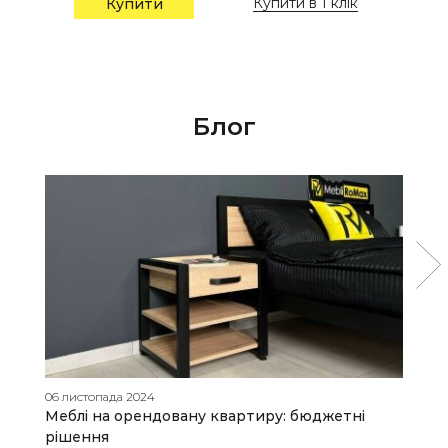
Купити в 1 клік
Купити
Блог
06 листопада 2024
14
Меблі на орендовану квартиру: бюджетні
Р
рішення
н