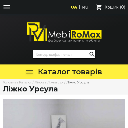
UA
RU
Кошик (0)
Каталог товарів
Головна
/
Каталог
/
Ліжка
/
Ліжка сірі
/
Ліжко Урсула
Ліжко Урсула