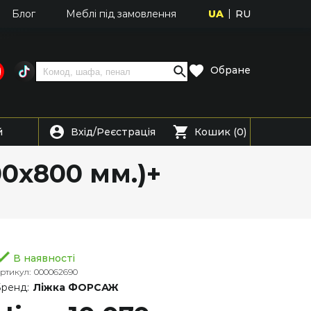
UA
RU
Блог
Меблі під замовлення
Обране
Вхід
Реєстрація
й
/
Кошик (0)
700х800 мм.)+
В наявності
ртикул:
000062690
ренд:
Ліжка ФОРСАЖ