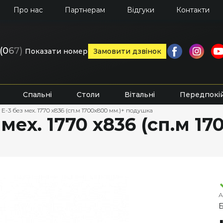
Про нас
Партнерам
Відгуки
Контакти
(0
6
7)
Показати номер
Замовити дзвінок
Спальні
Столи
Вітальні
Передпокі
 Е-3 без мех. 1770 х836 (сп.м 1700х800 мм.)+ подушка
 мех. 1770 х836 (сп.м 1
А
Б