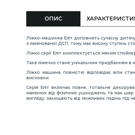
ОПИС
ХАРАКТЕРИСТИ
Ліжко-машинка Еліт доповнить сучасну дитячу
з ламінованої ДСП, тому має високу ступінь ст
Ліжко серії Еліт комплектується мяким спойле
Таке ліжечко стане унікальним придбанням в 
Ліжко машина повністю відповідає всім станд
висновки.
Серія Еліт включає повне, тотальне декорува
малюнок від фізичних ушкоджень та має шар 
вигляду, захищають від можливих падінь під час