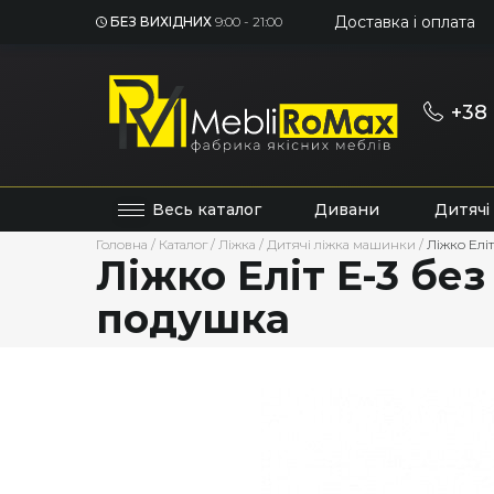
Доставка і оплата
БЕЗ ВИХІДНИХ
9:00 - 21:00
+38 
Весь каталог
Дивани
Дитячі
Головна
/
Каталог
/
Ліжка
/
Дитячі ліжка машинки
/
Ліжко Еліт
Ліжко Еліт Е-3 без
подушка