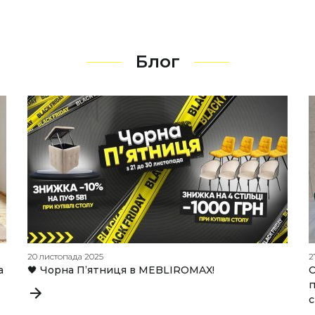
Блог
20 листопада 2025
2
а
🖤 Чорна П’ятниця в MEBLIROMAX!
С
п
с