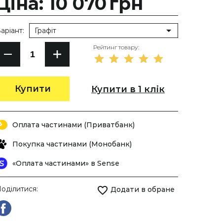
Ціна: 10 070
грн
аріант:
Графіт
Рейтинг товару:
Купити
Купити в 1 клік
Оплата частинами (Приватбанк)
Покупка частинами (Монобанк)
«Оплата частинами» в Sense
оділитися:
Додати в обране