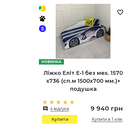
НОВИНКА
Ліжко Еліт Е-1 без мех. 1570
х736 (сп.м 1500х700 мм.)+
подушка
9 940 грн
4 відгука
Купити в 1 клік
Купити