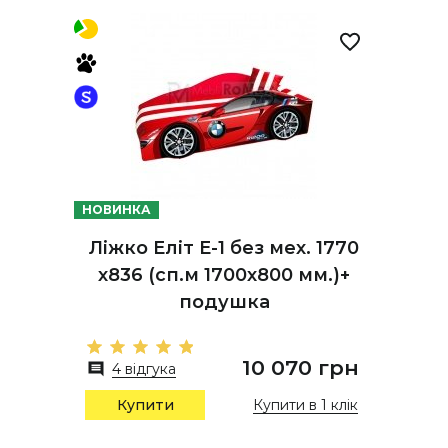
НОВИНКА
Ліжко Еліт Е-1 без мех. 1770
х836 (сп.м 1700х800 мм.)+
подушка
10 070 грн
4 відгука
Купити в 1 клік
Купити