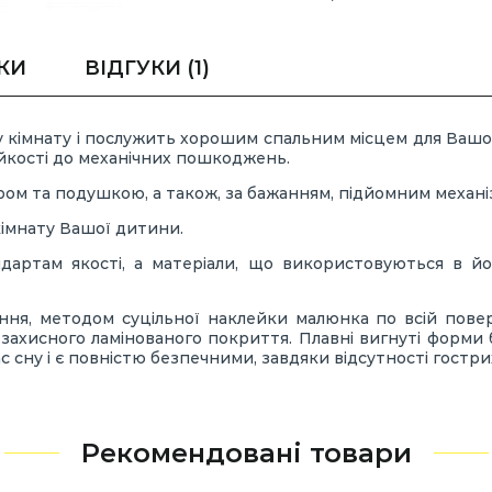
КИ
ВІДГУКИ
(1)
 кімнату і послужить хорошим спальним місцем для Вашої 
ійкості до механічних пошкоджень.
ром та подушкою, а також, за бажанням, підйомним механ
кімнату Вашої дитини.
артам якості, а матеріали, що використовуються в його
ння, методом суцільної наклейки малюнка по всій повер
захисного ламінованого покриття. Плавні вигнуті форми 
 сну і є повністю безпечними, завдяки відсутності гострих
Рекомендовані товари