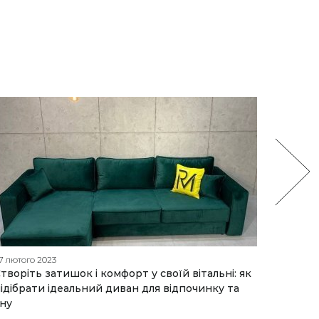
7 лютого 2023
31 липня
творіть затишок і комфорт у своїй вітальні: як
Як вибр
ідібрати ідеальний диван для відпочинку та
розкри
ну