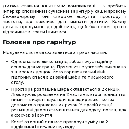
Дитяча спальня KASHEMIR комплектації 03 зробить
інтер'єр спокійним і сучасним. Гарнітур у кашеміровому
бежево-сірому тоні створює відчуття простору і
чистоти, що важливо для кімнати дитини. Кожну
деталь продумано до дрібниць, щоб було комфортно
відпочивати, грати і вчитися.
Головне про гарнітур
Модульна система складається з трьох частин:
Односпальне ліжко міцне, забезпечує надійну
основу для матраца. Прямокутне узголів'я виконано
з широких дощок. Його горизонтальні лінії
підтримуються в дизайні шафи та письмового
столу.
Простора розпашна шафа складається з 2 секцій.
Ліва, вужча, розділена на 2 частини: вгорі полиці, під
ними — висувні шухляди, що відкриваються за
допомогою прихованих ручок. У правій секції
розміщені дверцятами штанга для одягу, полиці для
аксесуарів і взуття.
Комп'ютерний стіл має праворуч тумбу на 2
відділення і висувну шухляду.