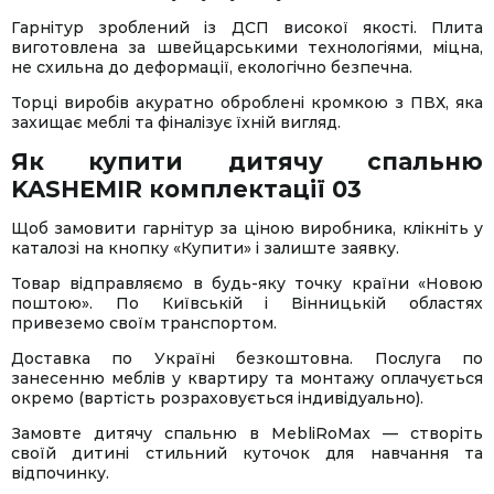
Гарнітур зроблений із ДСП високої якості. Плита
виготовлена за швейцарськими технологіями, міцна,
не схильна до деформації, екологічно безпечна.
Торці виробів акуратно оброблені кромкою з ПВХ, яка
захищає меблі та фіналізує їхній вигляд.
Як купити дитячу спальню
KASHEMIR комплектації 03
Щоб замовити гарнітур за ціною виробника, клікніть у
каталозі на кнопку «Купити» і залиште заявку.
Товар відправляємо в будь-яку точку країни «Новою
поштою». По Київській і Вінницькій областях
привеземо своїм транспортом.
Доставка по Україні безкоштовна. Послуга по
занесенню меблів у квартиру та монтажу оплачується
окремо (вартість розраховується індивідуально).
Замовте дитячу спальню в MebliRoMax — створіть
своїй дитині стильний куточок для навчання та
відпочинку.