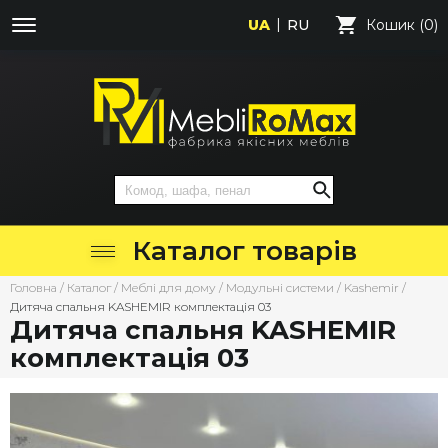
UA
RU
Кошик (0)
Каталог товарів
Головна
/
Каталог
/
Меблі для дому
/
Модульні системи
/
Kashemir
/
Дитяча спальня KASHEMIR комплектація 03
Дитяча спальня KASHEMIR
комплектація 03