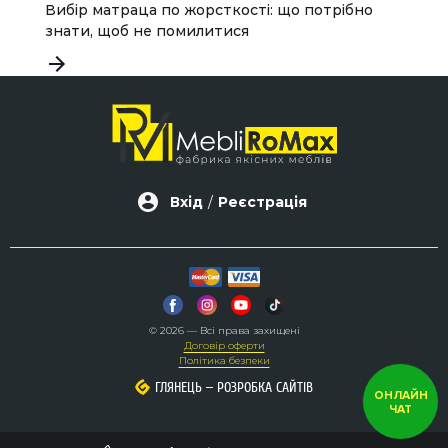
Вибір матраца по жорсткості: що потрібно
Я
знати, щоб не помилитися
з
Вхід
/
Реєстрація
© 2026 — Всі права захищені
Договір оферти
Політика безпеки
–
–
ГЛЯНЕЦЬ
ГЛЯНЕЦЬ
РОЗРОБКА САЙТІВ
РОЗРОБКА САЙТІВ
ОНЛАЙН
ЧАТ