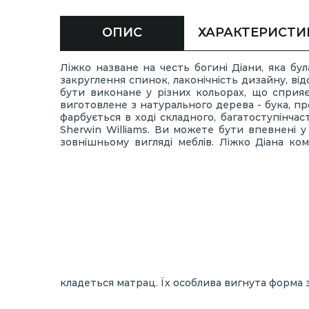
ОПИС
ХАРАКТЕРИСТИ
Ліжко назване на честь богині Діани, яка бул
закруглення спинок, лаконічність дизайну, ві
бути виконане у різних кольорах, що сприяє
виготовлене з натурального дерева - бука, пр
фарбується в ході складного, багатоступінча
Sherwin Williams. Ви можете бути впевнені у 
зовнішньому вигляді меблів. Ліжко Діана ко
кладеться матрац. Їх особлива вигнута форма