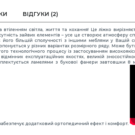
КИ
ВІДГУКИ
(2)
а втіленням світла, життя та кохання! Це ліжко вирізняєт
дсутність зайвих елементів – усе це створює атмосферу 
 його більшій сполучності з іншими меблями у Вашій сп
опонується у різних варіантах розмірного ряду. Може бу
стого технологічного процесу із застосуванням високоякі
відмінних експлуатаційних якостях, великій зносостійкос
мплектується ламелями з букової фанери завтовшки 8 м
 забезпечує додатковий ортопедичний ефект і комфорт.