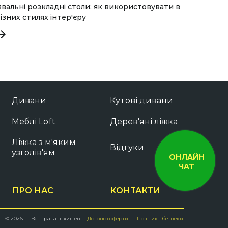
вальні розкладні столи: як використовувати в
В Хміл
ізних стилях інтер'єру
Меблі R
функці
Дивани
Кутові дивани
Меблі Loft
Дерев'яні ліжка
Ліжка з м'яким
Відгуки
узголів'ям
ОНЛАЙН
ЧАТ
ПРО НАС
КОНТАКТИ
© 2026 — Всі права захищені
Договір оферти
Політика безпеки