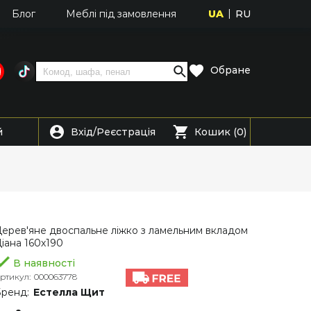
UA
RU
Блог
Меблі під замовлення
Обране
Вхід
Реєстрація
й
/
Кошик (0)
ерев'яне двоспальне ліжко з ламельним вкладом
іана 160х190
В наявності
ртикул:
000063778
ренд:
Естелла Щит