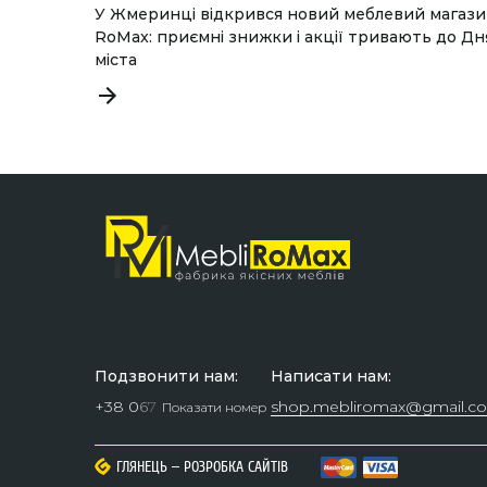
У Жмеринці відкрився новий меблевий магаз
RoMax: приємні знижки і акції тривають до Дн
міста
Подзвонити нам:
Написати нам:
+38 0
6
7
shop.mebliromax@gmail.c
Показати номер
–
–
ГЛЯНЕЦЬ
ГЛЯНЕЦЬ
РОЗРОБКА САЙТІВ
РОЗРОБКА САЙТІВ