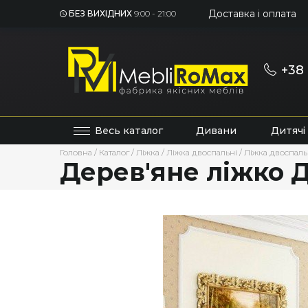
Доставка і оплата
БЕЗ ВИХІДНИХ
9:00 - 21:00
+38 
Весь каталог
Дивани
Дитячі
Головна
/
Каталог
/
Ліжка
/
Ліжка двоспальні
/
Ліжка двоспальн
Дерев'яне ліжко Д