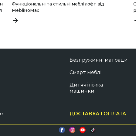
ин
Функціональні та стильні меблі лофт від
О
я
MebliRoMax
р
Безпружинні матраци
Смарт меблі
Дитячі ліжка
машинки
om
ДОСТАВКА І ОПЛАТА