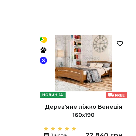
НОВИНКА
Дерев'яне ліжко Венеція
160х190
22 840 грн
1 відгук