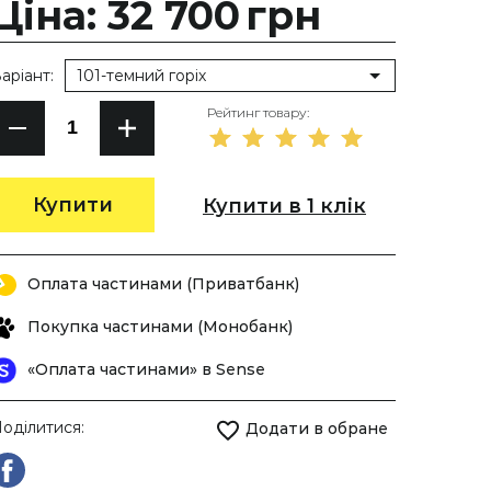
Ціна: 32 700
грн
аріант:
101-темний горіх
Рейтинг товару:
Купити
Купити в 1 клік
Оплата частинами (Приватбанк)
Покупка частинами (Монобанк)
«Оплата частинами» в Sense
оділитися:
Додати в обране