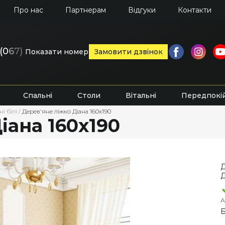
Про нас
Партнерам
Відгуки
Контакти
(0
6
7)
Показати номер
Замовити дзвінок
Спальні
Столи
Вітальні
Передпокі
і білі
/
Дерев'яне ліжко Діана 160х190
іана 160х190
Д
Д
А
Б