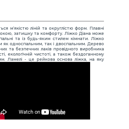
ься м’якістю ліній та округлістю форм. Плавні
спокою, затишку та комфорту. Ліжко Діана може
альні та із будь-яким стилем кімнати. Ліжко
ти як односпальним, так і двоспальним. Дерево
сних та безпечних лаків провідного виробника
ті, екологічній чистоті, а також бездоганному
м. Ламелі - це рейкова основа ліжка, на яку