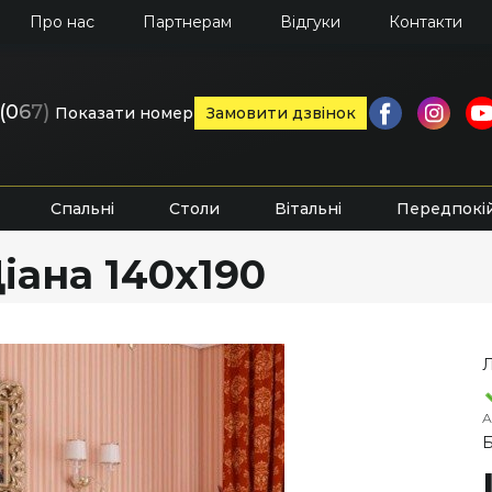
Про нас
Партнерам
Відгуки
Контакти
(0
6
7)
Показати номер
Замовити дзвінок
Спальні
Столи
Вітальні
Передпокі
іана 140х190
Л
А
Б