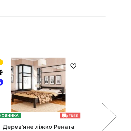
НОВИНКА
НОВИНКА
Дерев'яне ліжко Рената
Дерев