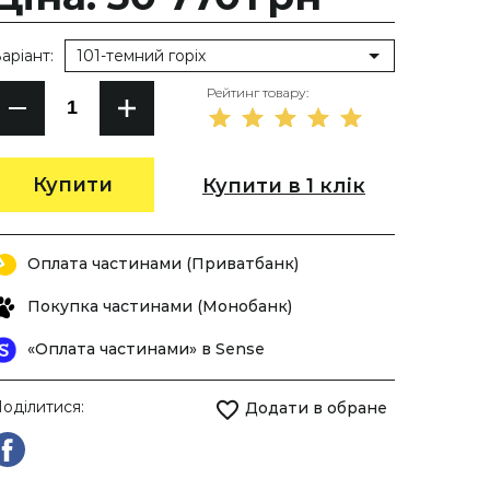
аріант:
101-темний горіх
Рейтинг товару:
Купити
Купити в 1 клік
Оплата частинами (Приватбанк)
Покупка частинами (Монобанк)
«Оплата частинами» в Sense
оділитися:
Додати в обране