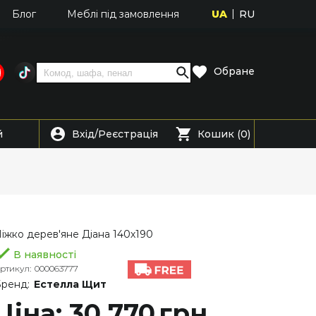
UA
RU
Блог
Меблі під замовлення
Обране
Вхід
Реєстрація
й
/
Кошик (0)
іжко дерев'яне Діана 140х190
В наявності
ртикул:
000063777
ренд:
Естелла Щит
Ціна: 30 770
грн