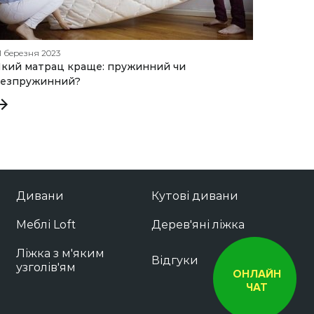
1 березня 2023
01 квітня
кий матрац краще: пружинний чи
Велико
безпружинний?
1000 г
Дивани
Кутові дивани
Меблі Loft
Дерев'яні ліжка
Ліжка з м'яким
Відгуки
узголів'ям
ОНЛАЙН
ЧАТ