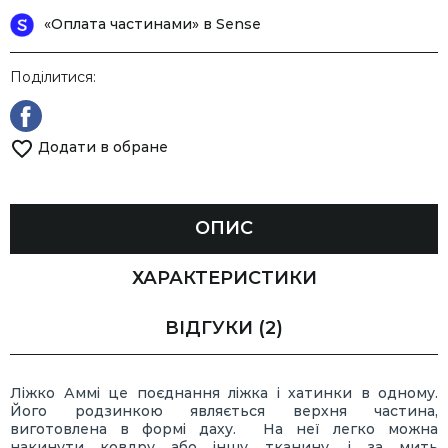
«Оплата частинами» в Sense
Поділитися:
Додати в обране
ОПИС
ХАРАКТЕРИСТИКИ
ВІДГУКИ
(2)
Ліжко Аммі це поєднання ліжка і хатинки в одному.
Його родзинкою являється верхня частина,
виготовлена в формі даху. На неї легко можна
накинути ковдру або іншу тканину, і за мить