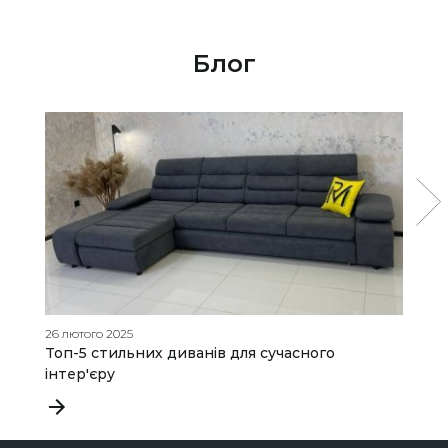
Блог
26 лютого 2025
09
Топ-5 стильних диванів для сучасного

інтер'єру
П