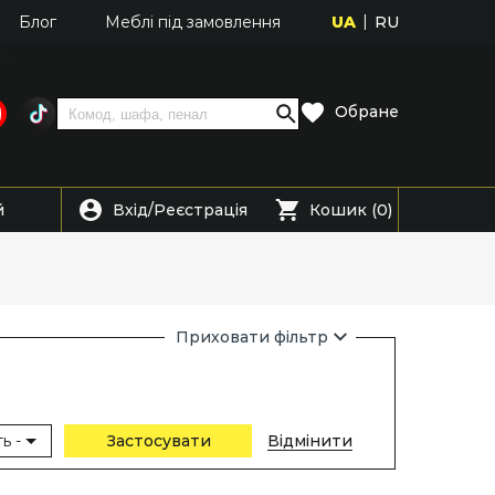
UA
RU
Блог
Меблі під замовлення
Обране
Вхід
Реєстрація
й
/
Кошик (0)
Приховати фільтр
ь -
Застосувати
Відмінити