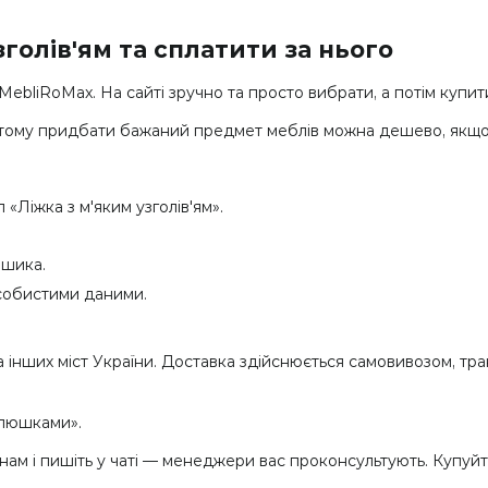
голів'ям та сплатити за нього
ebliRoMax. На сайті зручно та просто вибрати, а потім купити
ки, тому придбати бажаний предмет меблів можна дешево, якщ
 «Ліжка з м'яким узголів'ям».
ошика.
собистими даними.
а інших міст України. Доставка здійснюється самовивозом, 
плюшками».
 і пишіть у чаті — менеджери вас проконсультують. Купуйте 