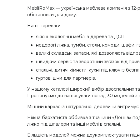
MebliRoMax — українська меблева компанія з 12-
обстановки для дому.
Наші переваги:
​​якісні екологічні меблі з дерева та ДСП;
недорогі ліжка, тумби, столи, комоди, шафи, га
великі складські запаси, які дозволяють відп
швидкий сервіс та зворотний зв'язок від прив
спальні, дитячі кімнати, кухні під ключ із бе
гуртові ціни для партнерів.
У нашому каталозі широкий вибір двоспальних та п
Пропонуємо до вашої уваги понад 30 моделей з н
Міцний каркас із натуральної деревини витримує
Ніжна бархатиста оббивка з тканини «Донна» пода
ліжко під шпалери та інші меблі в спальні.
Більшість моделей можна доукомплектувати підн