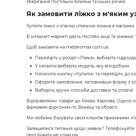
зберігання постільної білизни та інших речей.
Як замовити ліжко з м'яким уз
Купити ліжко з м'якою спинкою можна в магазині M
В інтернет-маркеті діють постійні акції та зниж
Щоб замовити на mebliromax.com.ua:
Перейдіть у розділ «Ліжка», виберіть підрозділ
У каталозі виберіть модель, яку вподобали.
Натисніть кнопку «Купити» та перейдіть до к
Оформте замовлення, заповнивши форму з о
Виберіть зручні способи доставки та оплати.
Відправляємо товари до Києва, Харкова, Одеси т
фірмовим фургоном по Вінниці та області.
Ми любимо балувати своїх клієнтів приємними «
Залишилися питання щодо заявок? Телефонуйте нам
прослужать не один рік.