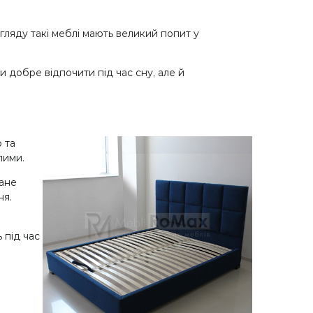
гляду такі меблі мають великий попит у
и добре відпочити під час сну, але й
 та
лими.
тане
ня.
 під час