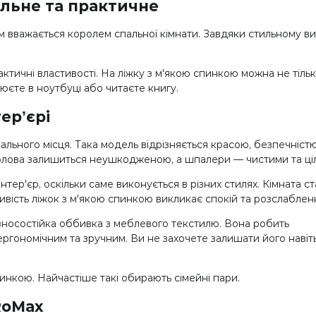
тильне та практичне
ом вважається королем спальної кімнати. Завдяки стильному ви
актичні властивості. На ліжку з м'якою спинкою можна не тільк
юєте в ноутбуці або читаєте книгу.
ерʼєрі
ального місця. Така модель відрізняється красою, безпечністю
голова залишиться неушкодженою, а шпалери — чистими та ці
ер'єр, оскільки саме виконується в різних стилях. Кімната с
ість ліжок з м'якою спинкою викликає спокій та розслаблен
— зносостійка оббивка з меблевого текстилю. Вона робить
ргономічним та зручним. Ви не захочете залишати його навіть
инкою. Найчастіше такі обирають сімейні пари.
RoMax