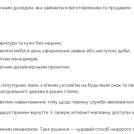
річним досвідом, яка займається виготовленням та продажем
рнітури та кухні без націнок;
равляти меблі в день оформлення заявки або наступної доби;
ітних менеджерів;
зплатним дизайнерським проєктом;
олуторних ліжок з м'яким узголів'ям на будь-який смак та гам
атурального дерева в різних стилях.
 великі навантаження, тому щодо терміну служби хвилюватися
рує приємні відчуття. У галереї інтернет-магазину доступні к
імним механізмом. Таке рішення — чудовий спосіб недорого