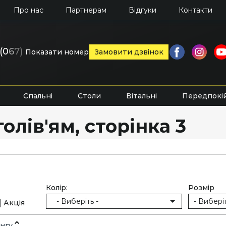
Про нас
Партнерам
Відгуки
Контакти
(0
6
7)
Показати номер
Замовити дзвінок
Спальні
Столи
Вітальні
Передпокі
олів'ям, сторінка 3
Колір:
Розмір
- Виберіть -
- Виберіт
Акція
нгу