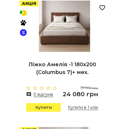
АКЦІЯ
Ліжко Амелія -1 180х200
(Columbus 7)+ мех.
26 800 грн
24 080 грн
0 відгуків
Купити
Купити в 1 клік