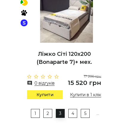
Ліжко Сіті 120х200
(Bonaparte 7)+ мех.
17 200 грн
15 520 грн
0 відгуків
Купити
Купити в 1 клік
1
2
3
4
5
…