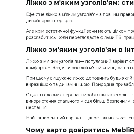
Ліжко з м'яким узголів'ям: с
Ефектне ліжко з м'яким узголів'ям з повним прав
дизайнерів інтер'єрів.
Але крім естетичної функції вони мають цілком пр
розслабитись, коли переглядаєте фільми,ТБ, прац
Ліжко змʼяким узголівʼям в інт
Ліжко з мʼяким узголівʼям— популярний варіант сп
комфортом. Завдяки високій м'якій спинці ваша 
При цьому вишукане ліжко доповнить будь-який інт
виразнішою та динамічнішою. Природна приваблив
Одна з головних переваг виробів цієї категорії 
використання спального місця більш безпечним, е
неспання.
Найпоширеніший варіант — двоспальні ліжказі сп
Чому варто довіритись Mebli