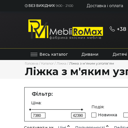
Доставка і оплата
БЕЗ ВИХІДНИХ
9:00 - 21:00
+38 
Весь каталог
Дивани
Дитячі
Головна
/
Каталог
/
Ліжка
/
Ліжка з м'яким узголів'ям
Ліжка з м'яким узг
Фільтр:
Ціна:
Подія:
Новинка
Сортувати за:
Ціні
Популярності
Рейти