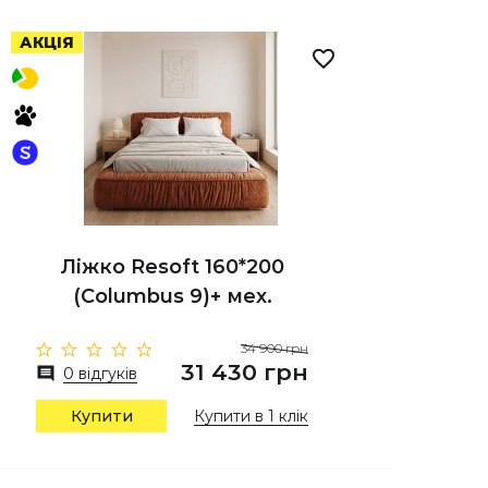
АКЦІЯ
Ліжко Resoft 160*200
(Columbus 9)+ мех.
34 900 грн
31 430 грн
0 відгуків
Купити
Купити в 1 клік