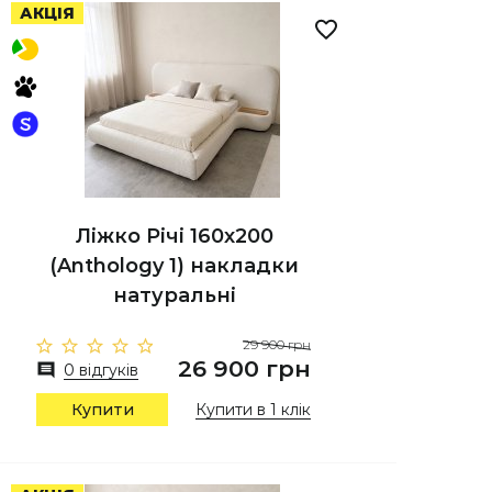
АКЦІЯ
Ліжко Річі 160х200
(Anthology 1) накладки
натуральні
29 900 грн
26 900 грн
0 відгуків
Купити
Купити в 1 клік