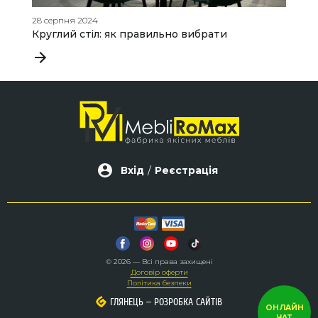
28 серпня 2024
19
Круглий стіл: як правильно вибрати
Я
д
Вхід
/
Реєстрація
© 2026 — Всі права захищені
Договір оферти
Політика безпеки
–
–
ГЛЯНЕЦЬ
ГЛЯНЕЦЬ
РОЗРОБКА САЙТІВ
РОЗРОБКА САЙТІВ
ОНЛАЙН
ЧАТ