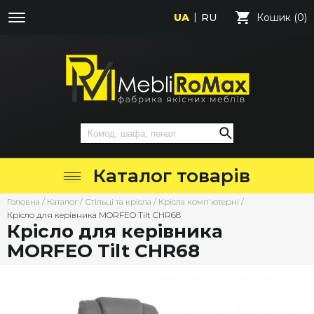
UA
RU
Кошик (0)
Каталог товарів
Головна
/
Каталог
/
Стільці та крісла
/
Крісла комп'ютерні
/
Крісло для керівника MORFEO Tilt CHR68
Крісло для керівника
MORFEO Tilt CHR68